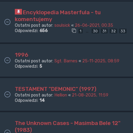
Encyklopedia Masterfula - tu
komentujemy
Ostatni post autor:
soulsick
«
26-06-2021, 00:35
Odpowiedzi:
656
…
1
30
31
32
33
1996
Ostatni post autor:
Sgt. Barnes
«
25-11-2025, 08:59
Odpowiedzi:
5
TESTAMENT "DEMONIC" (1997)
Ostatni post autor:
Hellion
«
21-08-2025, 11:59
Odpowiedzi:
14
The Unknown Cases - Masimba Bele 12"
(1983)