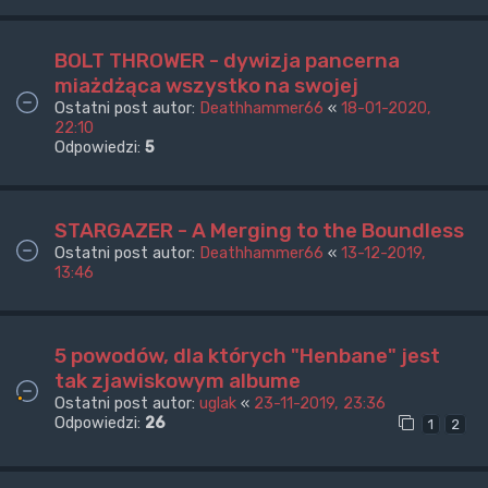
BOLT THROWER - dywizja pancerna
miażdżąca wszystko na swojej
Ostatni post autor:
Deathhammer66
«
18-01-2020,
22:10
Odpowiedzi:
5
STARGAZER - A Merging to the Boundless
Ostatni post autor:
Deathhammer66
«
13-12-2019,
13:46
5 powodów, dla których "Henbane" jest
tak zjawiskowym albume
Ostatni post autor:
uglak
«
23-11-2019, 23:36
Odpowiedzi:
26
1
2