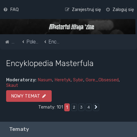
FAQ
Zarejestruj się
Zaloguj się
Strona główna
Pole do popisu...
Encyklopedia Masterfula
Encyklopedia Masterfula
Moderatorzy:
Nasum
,
Heretyk
,
Sybir
,
Gore_Obsessed
,
Skaut
NOWY TEMAT
Tematy: 101
1
2
3
4
Następna
Tematy