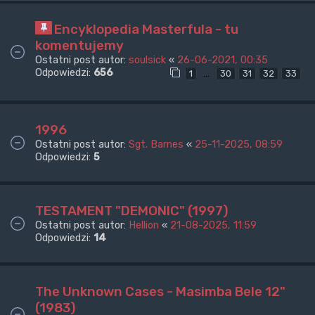
Encyklopedia Masterfula - tu
komentujemy
Ostatni post autor:
soulsick
«
26-06-2021, 00:35
Odpowiedzi:
656
…
1
30
31
32
33
1996
Ostatni post autor:
Sgt. Barnes
«
25-11-2025, 08:59
Odpowiedzi:
5
TESTAMENT "DEMONIC" (1997)
Ostatni post autor:
Hellion
«
21-08-2025, 11:59
Odpowiedzi:
14
The Unknown Cases - Masimba Bele 12"
(1983)