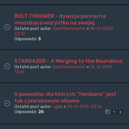
BOLT THROWER - dywizja pancerna
miażdżąca wszystko na swojej
Ostatni post autor:
Deathhammer66
«
18-01-2020,
22:10
Odpowiedzi:
5
STARGAZER - A Merging to the Boundless
Ostatni post autor:
Deathhammer66
«
13-12-2019,
13:46
5 powodów, dla których "Henbane" jest
tak zjawiskowym albume
Ostatni post autor:
uglak
«
23-11-2019, 23:36
Odpowiedzi:
26
1
2