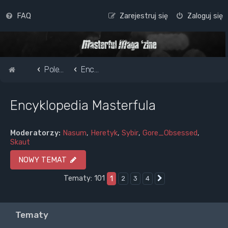
FAQ
Zarejestruj się
Zaloguj się
Strona główna
Pole do popisu...
Encyklopedia Masterfula
Encyklopedia Masterfula
Moderatorzy:
Nasum
,
Heretyk
,
Sybir
,
Gore_Obsessed
,
Skaut
NOWY TEMAT
Tematy: 101
1
2
3
4
Następna
Tematy