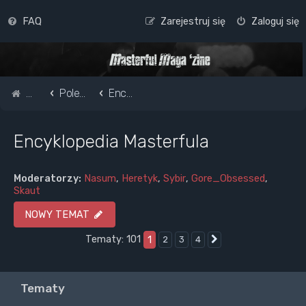
FAQ
Zarejestruj się
Zaloguj się
Strona główna
Pole do popisu...
Encyklopedia Masterfula
Encyklopedia Masterfula
Moderatorzy:
Nasum
,
Heretyk
,
Sybir
,
Gore_Obsessed
,
Skaut
NOWY TEMAT
Tematy: 101
1
2
3
4
Następna
Tematy