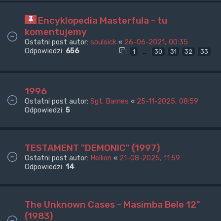
Encyklopedia Masterfula - tu
komentujemy
Ostatni post autor:
soulsick
«
26-06-2021, 00:35
Odpowiedzi:
656
…
1
30
31
32
33
1996
Ostatni post autor:
Sgt. Barnes
«
25-11-2025, 08:59
Odpowiedzi:
5
TESTAMENT "DEMONIC" (1997)
Ostatni post autor:
Hellion
«
21-08-2025, 11:59
Odpowiedzi:
14
The Unknown Cases - Masimba Bele 12"
(1983)