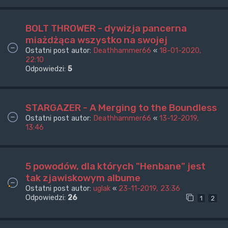
BOLT THROWER - dywizja pancerna
miażdżąca wszystko na swojej
Ostatni post autor:
Deathhammer66
«
18-01-2020,
22:10
Odpowiedzi:
5
STARGAZER - A Merging to the Boundless
Ostatni post autor:
Deathhammer66
«
13-12-2019,
13:46
5 powodów, dla których "Henbane" jest
tak zjawiskowym albume
Ostatni post autor:
uglak
«
23-11-2019, 23:36
Odpowiedzi:
26
1
2