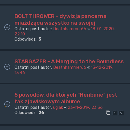
BOLT THROWER - dywizja pancerna
miażdżąca wszystko na swojej
Ostatni post autor:
Deathhammer66
«
18-01-2020,
22:10
Odpowiedzi:
5
STARGAZER - A Merging to the Boundless
Ostatni post autor:
Deathhammer66
«
13-12-2019,
13:46
5 powodów, dla których "Henbane" jest
tak zjawiskowym albume
Ostatni post autor:
uglak
«
23-11-2019, 23:36
Odpowiedzi:
26
1
2