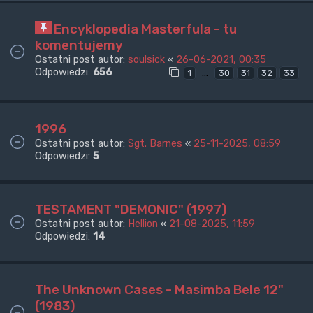
Encyklopedia Masterfula - tu
komentujemy
Ostatni post autor:
soulsick
«
26-06-2021, 00:35
Odpowiedzi:
656
…
1
30
31
32
33
1996
Ostatni post autor:
Sgt. Barnes
«
25-11-2025, 08:59
Odpowiedzi:
5
TESTAMENT "DEMONIC" (1997)
Ostatni post autor:
Hellion
«
21-08-2025, 11:59
Odpowiedzi:
14
The Unknown Cases - Masimba Bele 12"
(1983)