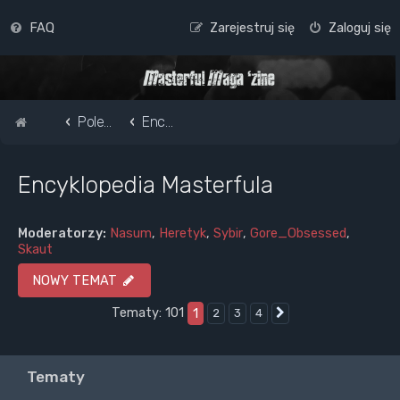
FAQ
Zarejestruj się
Zaloguj się
Strona główna
Pole do popisu...
Encyklopedia Masterfula
Encyklopedia Masterfula
Moderatorzy:
Nasum
,
Heretyk
,
Sybir
,
Gore_Obsessed
,
Skaut
NOWY TEMAT
Tematy: 101
1
2
3
4
Następna
Tematy