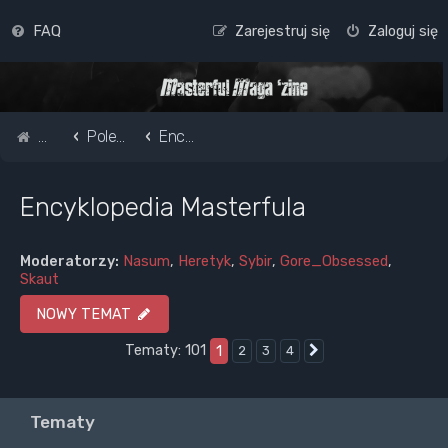
FAQ
Zarejestruj się
Zaloguj się
Strona główna
Pole do popisu...
Encyklopedia Masterfula
Encyklopedia Masterfula
Moderatorzy:
Nasum
,
Heretyk
,
Sybir
,
Gore_Obsessed
,
Skaut
NOWY TEMAT
Tematy: 101
1
2
3
4
Następna
Tematy