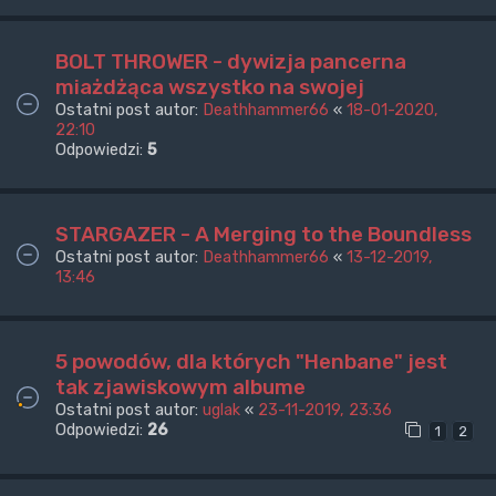
BOLT THROWER - dywizja pancerna
miażdżąca wszystko na swojej
Ostatni post autor:
Deathhammer66
«
18-01-2020,
22:10
Odpowiedzi:
5
STARGAZER - A Merging to the Boundless
Ostatni post autor:
Deathhammer66
«
13-12-2019,
13:46
5 powodów, dla których "Henbane" jest
tak zjawiskowym albume
Ostatni post autor:
uglak
«
23-11-2019, 23:36
Odpowiedzi:
26
1
2