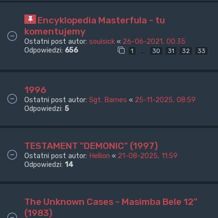
Encyklopedia Masterfula - tu
komentujemy
Ostatni post autor:
soulsick
«
26-06-2021, 00:35
Odpowiedzi:
656
…
1
30
31
32
33
1996
Ostatni post autor:
Sgt. Barnes
«
25-11-2025, 08:59
Odpowiedzi:
5
TESTAMENT "DEMONIC" (1997)
Ostatni post autor:
Hellion
«
21-08-2025, 11:59
Odpowiedzi:
14
The Unknown Cases - Masimba Bele 12"
(1983)