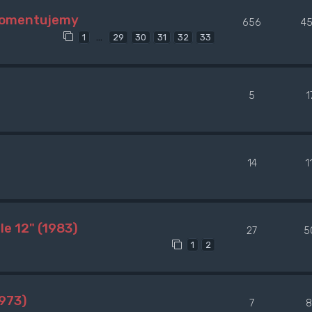
 komentujemy
656
4
…
1
29
30
31
32
33
5
1
14
1
e 12" (1983)
27
5
1
2
973)
7
8