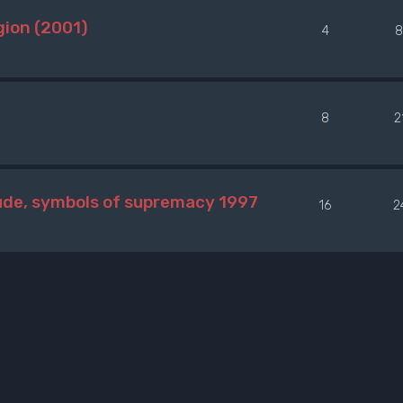
gion (2001)
4
8
8
2
ude, symbols of supremacy 1997
16
2