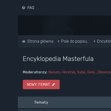
FAQ
Strona główna
Pole do popisu...
Encyklo
Encyklopedia Masterfula
Moderatorzy:
Nasum
,
Heretyk
,
Sybir
,
Gore_Obsess
NOWY TEMAT
Tematy