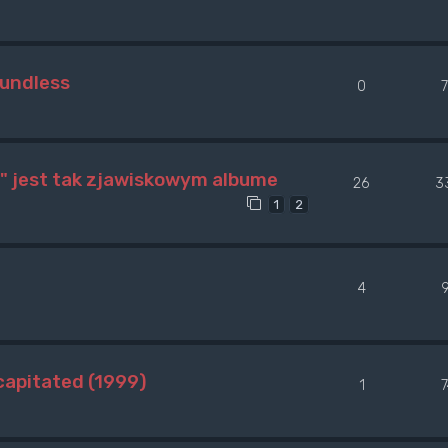
oundless
0
" jest tak zjawiskowym albume
26
3
1
2
4
apitated (1999)
1