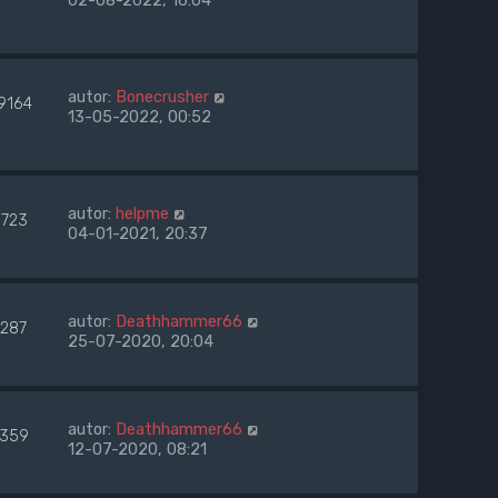
02-08-2022, 16:04
autor:
Bonecrusher
9164
13-05-2022, 00:52
autor:
helpme
8723
04-01-2021, 20:37
autor:
Deathhammer66
7287
25-07-2020, 20:04
autor:
Deathhammer66
359
12-07-2020, 08:21