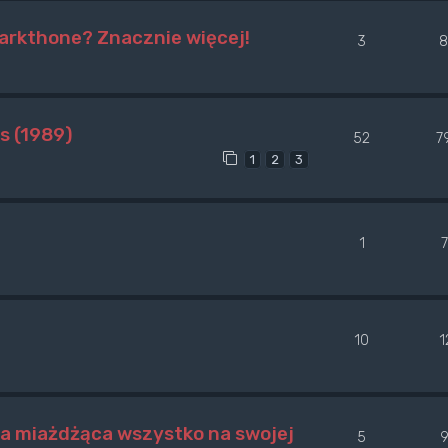
arkthone? Znacznie więcej!
3
8
s (1989)
52
7
1
2
3
1
10
1
a miażdżąca wszystko na swojej
5
9