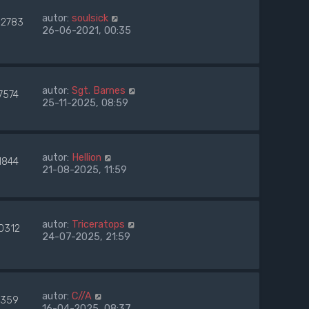
autor:
soulsick
52783
26-06-2021, 00:35
autor:
Sgt. Barnes
7574
25-11-2025, 08:59
autor:
Hellion
1844
21-08-2025, 11:59
autor:
Triceratops
0312
24-07-2025, 21:59
autor:
C//A
359
16-04-2025, 08:37