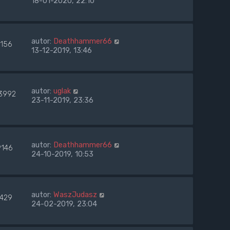
18-01-2020, 22:10
autor:
Deathhammer66
7156
13-12-2019, 13:46
autor:
uglak
3992
23-11-2019, 23:36
autor:
Deathhammer66
9146
24-10-2019, 10:53
autor:
WaszJudasz
7429
24-02-2019, 23:04