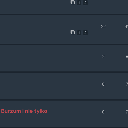
1
2
22
4
1
2
2
0
Burzum i nie tylko
0
7