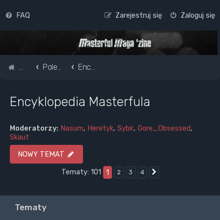
FAQ
Zarejestruj się
Zaloguj się
Strona główna
Pole do popisu...
Encyklopedia Masterfula
Encyklopedia Masterfula
Moderatorzy:
Nasum
,
Heretyk
,
Sybir
,
Gore_Obsessed
,
Skaut
NOWY TEMAT
Tematy: 101
1
2
3
4
Następna
Tematy