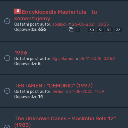
Encyklopedia Masterfula - tu
komentujemy
Ostatni post autor:
soulsick
«
26-06-2021, 00:35
Odpowiedzi:
656
…
1
30
31
32
33
1996
Ostatni post autor:
Sgt. Barnes
«
25-11-2025, 08:59
Odpowiedzi:
5
TESTAMENT "DEMONIC" (1997)
Ostatni post autor:
Hellion
«
21-08-2025, 11:59
Odpowiedzi:
14
The Unknown Cases - Masimba Bele 12"
(1983)