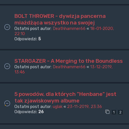
BOLT THROWER - dywizja pancerna
miażdżąca wszystko na swojej
Ostatni post autor:
Deathhammer66
«
18-01-2020,
22:10
Odpowiedzi:
5
STARGAZER - A Merging to the Boundless
Ostatni post autor:
Deathhammer66
«
13-12-2019,
13:46
5 powodów, dla których "Henbane" jest
tak zjawiskowym albume
Ostatni post autor:
uglak
«
23-11-2019, 23:36
Odpowiedzi:
26
1
2