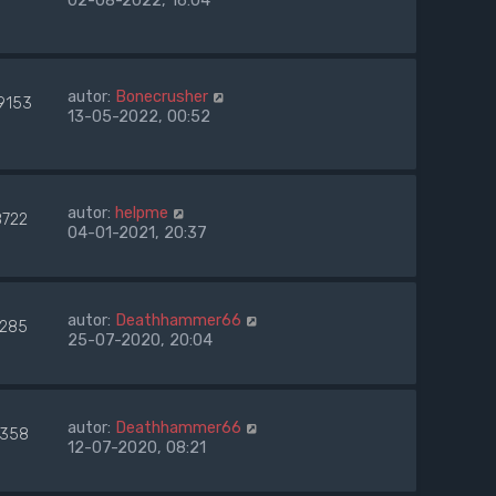
02-08-2022, 16:04
autor:
Bonecrusher
9153
13-05-2022, 00:52
autor:
helpme
8722
04-01-2021, 20:37
autor:
Deathhammer66
7285
25-07-2020, 20:04
autor:
Deathhammer66
358
12-07-2020, 08:21