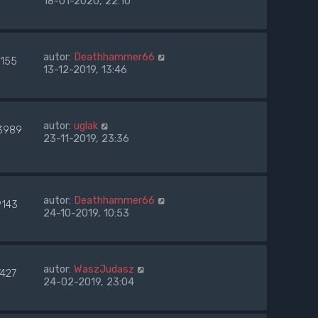
18-01-2020, 22:10
autor:
Deathhammer66
7155
13-12-2019, 13:46
autor:
uglak
3989
23-11-2019, 23:36
autor:
Deathhammer66
9143
24-10-2019, 10:53
autor:
WaszJudasz
7427
24-02-2019, 23:04