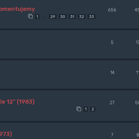
 komentujemy
656
4
…
1
29
30
31
32
33
5
1
14
1
e 12" (1983)
27
5
1
2
973)
7
8