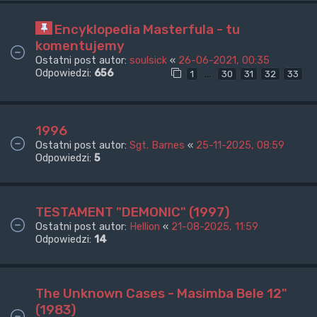
Encyklopedia Masterfula - tu
komentujemy
Ostatni post autor:
soulsick
«
26-06-2021, 00:35
Odpowiedzi:
656
…
1
30
31
32
33
1996
Ostatni post autor:
Sgt. Barnes
«
25-11-2025, 08:59
Odpowiedzi:
5
TESTAMENT "DEMONIC" (1997)
Ostatni post autor:
Hellion
«
21-08-2025, 11:59
Odpowiedzi:
14
The Unknown Cases - Masimba Bele 12"
(1983)