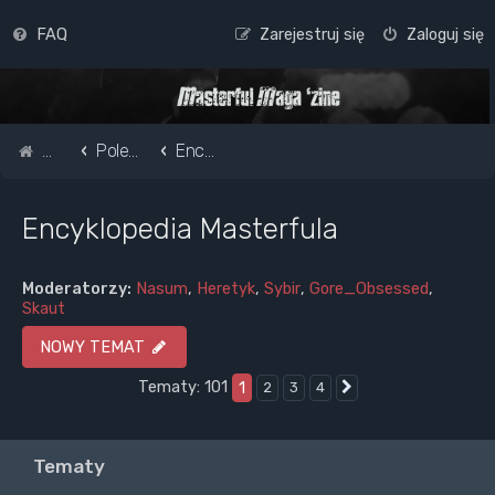
FAQ
Zarejestruj się
Zaloguj się
Strona główna
Pole do popisu...
Encyklopedia Masterfula
Encyklopedia Masterfula
Moderatorzy:
Nasum
,
Heretyk
,
Sybir
,
Gore_Obsessed
,
Skaut
NOWY TEMAT
Tematy: 101
1
2
3
4
Następna
Tematy