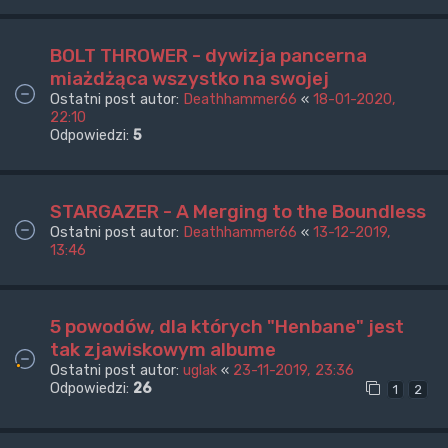
BOLT THROWER - dywizja pancerna
miażdżąca wszystko na swojej
Ostatni post autor:
Deathhammer66
«
18-01-2020,
22:10
Odpowiedzi:
5
STARGAZER - A Merging to the Boundless
Ostatni post autor:
Deathhammer66
«
13-12-2019,
13:46
5 powodów, dla których "Henbane" jest
tak zjawiskowym albume
Ostatni post autor:
uglak
«
23-11-2019, 23:36
Odpowiedzi:
26
1
2