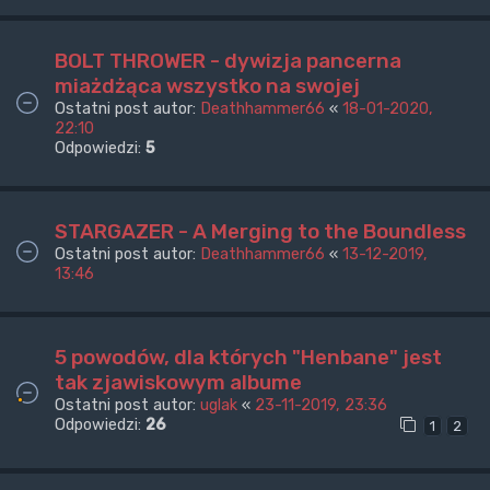
BOLT THROWER - dywizja pancerna
miażdżąca wszystko na swojej
Ostatni post autor:
Deathhammer66
«
18-01-2020,
22:10
Odpowiedzi:
5
STARGAZER - A Merging to the Boundless
Ostatni post autor:
Deathhammer66
«
13-12-2019,
13:46
5 powodów, dla których "Henbane" jest
tak zjawiskowym albume
Ostatni post autor:
uglak
«
23-11-2019, 23:36
Odpowiedzi:
26
1
2