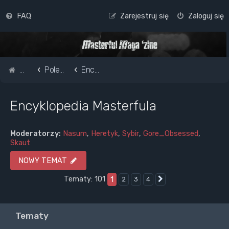
FAQ
Zarejestruj się
Zaloguj się
Strona główna
Pole do popisu...
Encyklopedia Masterfula
Encyklopedia Masterfula
Moderatorzy:
Nasum
,
Heretyk
,
Sybir
,
Gore_Obsessed
,
Skaut
NOWY TEMAT
Tematy: 101
1
2
3
4
Następna
Tematy