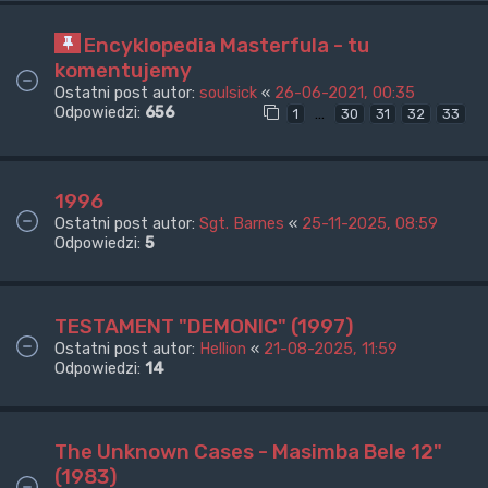
Encyklopedia Masterfula - tu
komentujemy
Ostatni post autor:
soulsick
«
26-06-2021, 00:35
Odpowiedzi:
656
…
1
30
31
32
33
1996
Ostatni post autor:
Sgt. Barnes
«
25-11-2025, 08:59
Odpowiedzi:
5
TESTAMENT "DEMONIC" (1997)
Ostatni post autor:
Hellion
«
21-08-2025, 11:59
Odpowiedzi:
14
The Unknown Cases - Masimba Bele 12"
(1983)