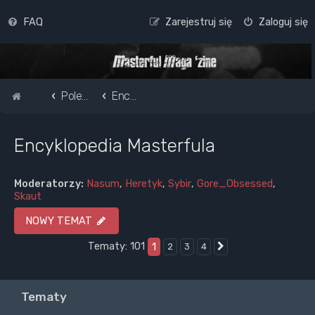
FAQ
Zarejestruj się
Zaloguj się
Strona główna
Pole do popisu...
Encyklopedia Masterfula
Encyklopedia Masterfula
Moderatorzy:
Nasum
,
Heretyk
,
Sybir
,
Gore_Obsessed
,
Skaut
NOWY TEMAT
Tematy: 101
1
2
3
4
Następna
Tematy