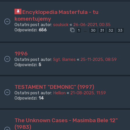
Encyklopedia Masterfula - tu
komentujemy
Ostatni post autor:
soulsick
«
26-06-2021, 00:35
Odpowiedzi:
656
…
1
30
31
32
33
1996
Ostatni post autor:
Sgt. Barnes
«
25-11-2025, 08:59
Odpowiedzi:
5
TESTAMENT "DEMONIC" (1997)
Ostatni post autor:
Hellion
«
21-08-2025, 11:59
Odpowiedzi:
14
The Unknown Cases - Masimba Bele 12"
(1983)