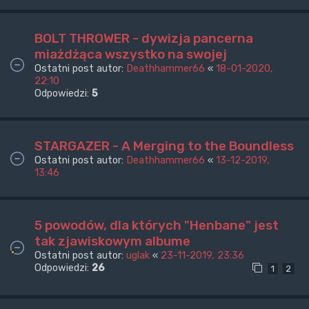
BOLT THROWER - dywizja pancerna
miażdżąca wszystko na swojej
Ostatni post autor:
Deathhammer66
«
18-01-2020,
22:10
Odpowiedzi:
5
STARGAZER - A Merging to the Boundless
Ostatni post autor:
Deathhammer66
«
13-12-2019,
13:46
5 powodów, dla których "Henbane" jest
tak zjawiskowym albume
Ostatni post autor:
uglak
«
23-11-2019, 23:36
Odpowiedzi:
26
1
2