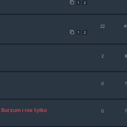
1
2
22
4
1
2
2
0
Burzum i nie tylko
0
7