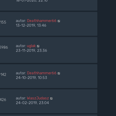
18-01-2020, 22:10
autor:
Deathhammer66
7155
13-12-2019, 13:46
autor:
uglak
3986
23-11-2019, 23:36
autor:
Deathhammer66
9142
24-10-2019, 10:53
autor:
WaszJudasz
7426
24-02-2019, 23:04