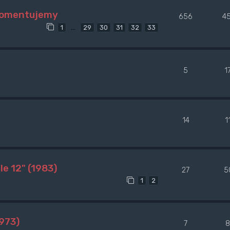
 komentujemy
656
4
…
1
29
30
31
32
33
5
1
14
1
e 12" (1983)
27
5
1
2
973)
7
8