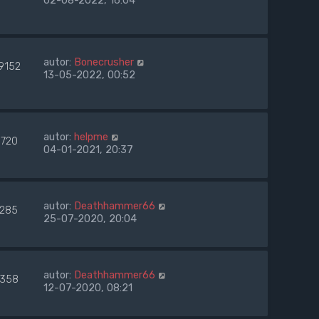
02-08-2022, 16:04
autor:
Bonecrusher
9152
13-05-2022, 00:52
autor:
helpme
8720
04-01-2021, 20:37
autor:
Deathhammer66
7285
25-07-2020, 20:04
autor:
Deathhammer66
358
12-07-2020, 08:21