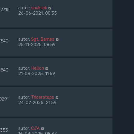
autor:
soulsick
52710
26-06-2021, 00:35
autor:
Sgt. Barnes
7540
25-11-2025, 08:59
autor:
Hellion
1843
21-08-2025, 11:59
autor:
Triceratops
0291
24-07-2025, 21:59
autor:
C//A
355
16-04-2025, 08:37