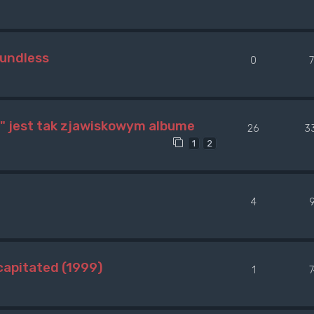
oundless
0
" jest tak zjawiskowym albume
26
3
1
2
4
apitated (1999)
1