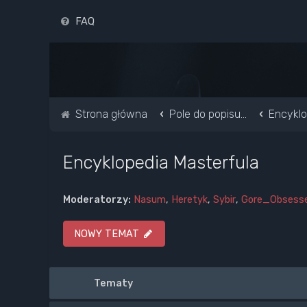
FAQ
Strona główna
Pole do popisu...
Encyklo
Encyklopedia Masterfula
Moderatorzy:
Nasum
,
Heretyk
,
Sybir
,
Gore_Obsess
NOWY TEMAT
Tematy