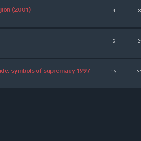
gion (2001)
4
8
8
2
ude, symbols of supremacy 1997
16
2