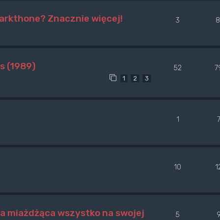
arkthone? Znacznie więcej!
3
8
s (1989)
52
7
1
2
3
1
10
1
a miażdżąca wszystko na swojej
5