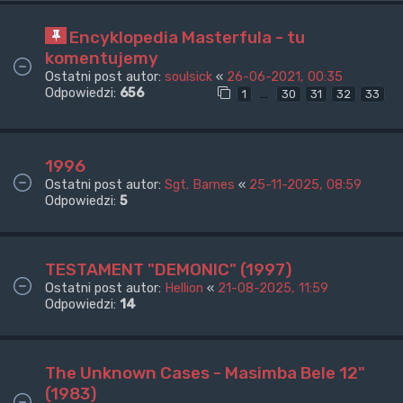
Encyklopedia Masterfula - tu
komentujemy
Ostatni post autor:
soulsick
«
26-06-2021, 00:35
Odpowiedzi:
656
…
1
30
31
32
33
1996
Ostatni post autor:
Sgt. Barnes
«
25-11-2025, 08:59
Odpowiedzi:
5
TESTAMENT "DEMONIC" (1997)
Ostatni post autor:
Hellion
«
21-08-2025, 11:59
Odpowiedzi:
14
The Unknown Cases - Masimba Bele 12"
(1983)