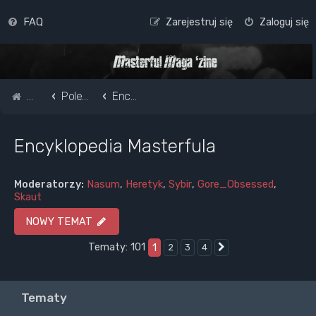
FAQ
Zarejestruj się
Zaloguj się
Strona główna
Pole do popisu...
Encyklopedia Masterfula
Encyklopedia Masterfula
Moderatorzy:
Nasum
,
Heretyk
,
Sybir
,
Gore_Obsessed
,
Skaut
NOWY TEMAT
Tematy: 101
1
2
3
4
Następna
Tematy