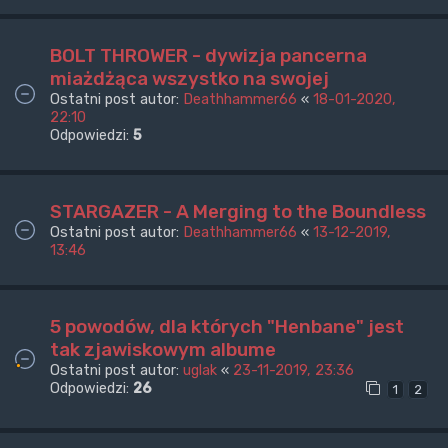
BOLT THROWER - dywizja pancerna
miażdżąca wszystko na swojej
Ostatni post autor:
Deathhammer66
«
18-01-2020,
22:10
Odpowiedzi:
5
STARGAZER - A Merging to the Boundless
Ostatni post autor:
Deathhammer66
«
13-12-2019,
13:46
5 powodów, dla których "Henbane" jest
tak zjawiskowym albume
Ostatni post autor:
uglak
«
23-11-2019, 23:36
Odpowiedzi:
26
1
2