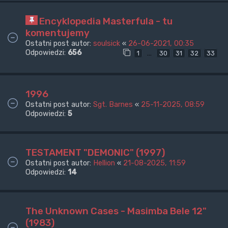
Encyklopedia Masterfula - tu
komentujemy
Ostatni post autor:
soulsick
«
26-06-2021, 00:35
Odpowiedzi:
656
…
1
30
31
32
33
1996
Ostatni post autor:
Sgt. Barnes
«
25-11-2025, 08:59
Odpowiedzi:
5
TESTAMENT "DEMONIC" (1997)
Ostatni post autor:
Hellion
«
21-08-2025, 11:59
Odpowiedzi:
14
The Unknown Cases - Masimba Bele 12"
(1983)