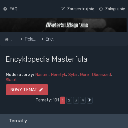
FAQ
Zarejestruj się
Zaloguj się
Strona główna
Pole do popisu...
Encyklopedia Masterfula
Encyklopedia Masterfula
Moderatorzy:
Nasum
,
Heretyk
,
Sybir
,
Gore_Obsessed
,
Skaut
NOWY TEMAT
Tematy: 101
1
2
3
4
Następna
Tematy