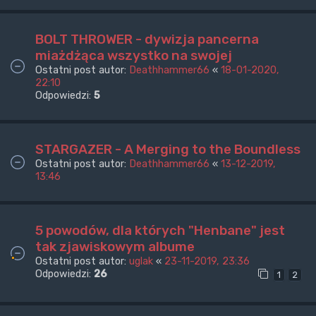
BOLT THROWER - dywizja pancerna
miażdżąca wszystko na swojej
Ostatni post autor:
Deathhammer66
«
18-01-2020,
22:10
Odpowiedzi:
5
STARGAZER - A Merging to the Boundless
Ostatni post autor:
Deathhammer66
«
13-12-2019,
13:46
5 powodów, dla których "Henbane" jest
tak zjawiskowym albume
Ostatni post autor:
uglak
«
23-11-2019, 23:36
Odpowiedzi:
26
1
2