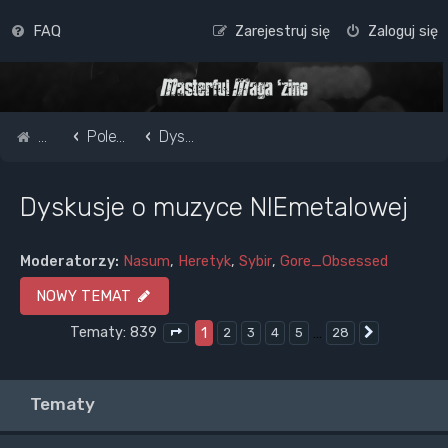
FAQ
Zarejestruj się
Zaloguj się
Strona główna
Pole do popisu...
Dyskusje o muzyce NIEmetalowej
Dyskusje o muzyce NIEmetalowej
Moderatorzy:
Nasum
,
Heretyk
,
Sybir
,
Gore_Obsessed
NOWY TEMAT
Tematy: 839
1
…
2
3
4
5
28
Następna
Strona
1
z
28
Tematy