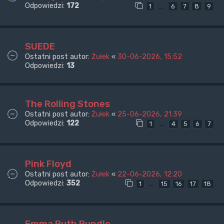
Odpowiedzi:
172
…
1
6
7
8
9
SUEDE
Ostatni post autor:
Żułek
«
30-06-2026, 15:52
Odpowiedzi:
13
The Rolling Stones
Ostatni post autor:
Żułek
«
25-06-2026, 21:39
Odpowiedzi:
122
…
1
4
5
6
7
Pink Floyd
Ostatni post autor:
Żułek
«
22-06-2026, 12:20
Odpowiedzi:
352
…
1
15
16
17
18
Emma Ruth Rundle