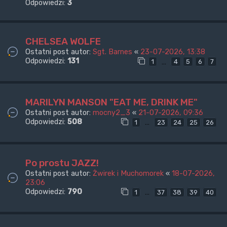
Odpowiedzi:
3
CHELSEA WOLFE
Ostatni post autor:
Sgt. Barnes
«
23-07-2026, 13:38
Odpowiedzi:
131
…
1
4
5
6
7
MARILYN MANSON "EAT ME, DRINK ME"
Ostatni post autor:
mocny2_3
«
21-07-2026, 09:36
Odpowiedzi:
508
…
1
23
24
25
26
Po prostu JAZZ!
Ostatni post autor:
Żwirek i Muchomorek
«
18-07-2026,
23:06
Odpowiedzi:
790
…
1
37
38
39
40