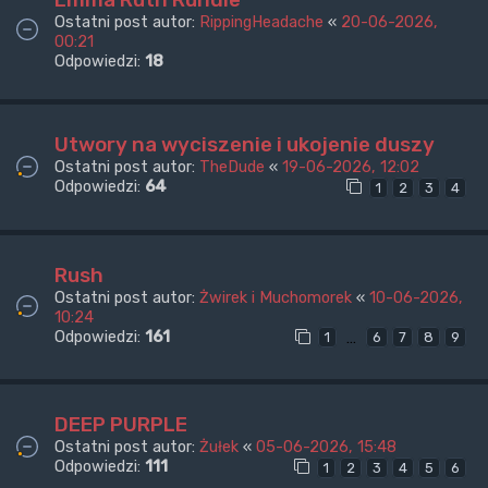
Ostatni post autor:
RippingHeadache
«
20-06-2026,
00:21
Odpowiedzi:
18
Utwory na wyciszenie i ukojenie duszy
Ostatni post autor:
TheDude
«
19-06-2026, 12:02
Odpowiedzi:
64
1
2
3
4
Rush
Ostatni post autor:
Żwirek i Muchomorek
«
10-06-2026,
10:24
Odpowiedzi:
161
…
1
6
7
8
9
DEEP PURPLE
Ostatni post autor:
Żułek
«
05-06-2026, 15:48
Odpowiedzi:
111
1
2
3
4
5
6