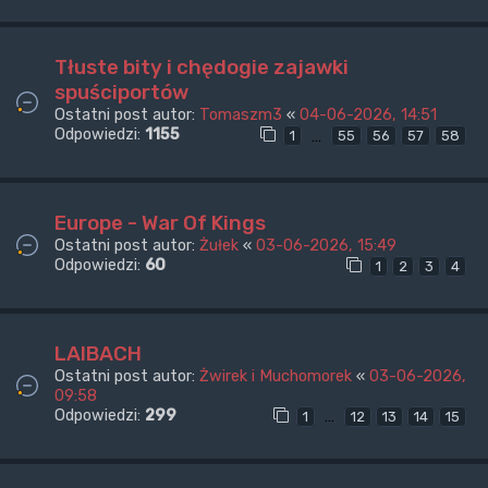
Tłuste bity i chędogie zajawki
spuściportów
Ostatni post autor:
Tomaszm3
«
04-06-2026, 14:51
Odpowiedzi:
1155
…
1
55
56
57
58
Europe - War Of Kings
Ostatni post autor:
Żułek
«
03-06-2026, 15:49
Odpowiedzi:
60
1
2
3
4
LAIBACH
Ostatni post autor:
Żwirek i Muchomorek
«
03-06-2026,
09:58
Odpowiedzi:
299
…
1
12
13
14
15