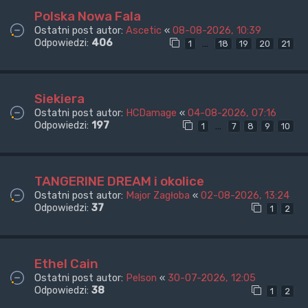
Polska Nowa Fala
Ostatni post autor:
Ascetic
«
08-08-2026, 10:39
Odpowiedzi:
406
…
1
18
19
20
21
Siekiera
Ostatni post autor:
HCDamage
«
04-08-2026, 07:16
Odpowiedzi:
197
…
1
7
8
9
10
TANGERINE DREAM i okolice
Ostatni post autor:
Major Zagłoba
«
02-08-2026, 13:24
Odpowiedzi:
37
1
2
Ethel Cain
Ostatni post autor:
Pelson
«
30-07-2026, 12:05
Odpowiedzi:
38
1
2