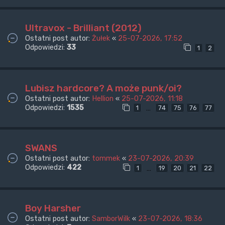
Ultravox - Brilliant (2012)
Ostatni post autor:
Żułek
«
25-07-2026, 17:52
Odpowiedzi:
33
1
2
Lubisz hardcore? A może punk/oi?
Ostatni post autor:
Hellion
«
25-07-2026, 11:18
Odpowiedzi:
1535
…
1
74
75
76
77
SWANS
Ostatni post autor:
tommek
«
23-07-2026, 20:39
Odpowiedzi:
422
…
1
19
20
21
22
Boy Harsher
Ostatni post autor:
SamborWilk
«
23-07-2026, 18:36