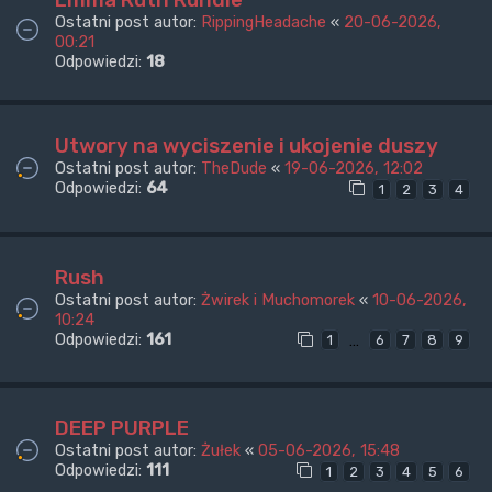
Ostatni post autor:
RippingHeadache
«
20-06-2026,
00:21
Odpowiedzi:
18
Utwory na wyciszenie i ukojenie duszy
Ostatni post autor:
TheDude
«
19-06-2026, 12:02
Odpowiedzi:
64
1
2
3
4
Rush
Ostatni post autor:
Żwirek i Muchomorek
«
10-06-2026,
10:24
Odpowiedzi:
161
…
1
6
7
8
9
DEEP PURPLE
Ostatni post autor:
Żułek
«
05-06-2026, 15:48
Odpowiedzi:
111
1
2
3
4
5
6