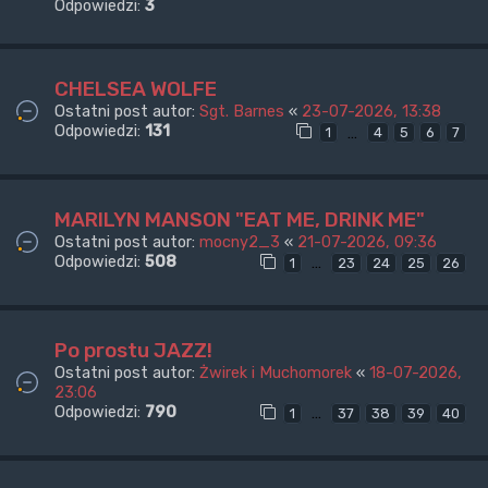
Odpowiedzi:
3
CHELSEA WOLFE
Ostatni post autor:
Sgt. Barnes
«
23-07-2026, 13:38
Odpowiedzi:
131
…
1
4
5
6
7
MARILYN MANSON "EAT ME, DRINK ME"
Ostatni post autor:
mocny2_3
«
21-07-2026, 09:36
Odpowiedzi:
508
…
1
23
24
25
26
Po prostu JAZZ!
Ostatni post autor:
Żwirek i Muchomorek
«
18-07-2026,
23:06
Odpowiedzi:
790
…
1
37
38
39
40