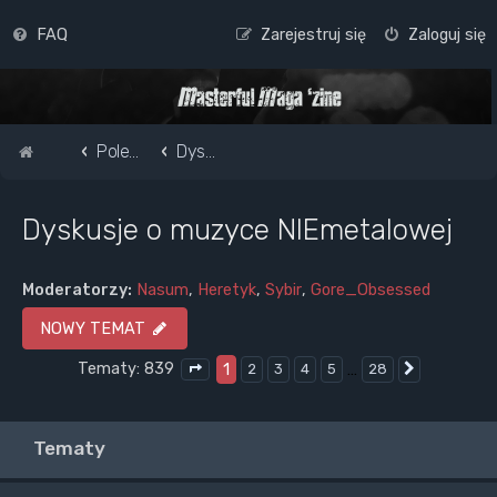
FAQ
Zarejestruj się
Zaloguj się
Strona główna
Pole do popisu...
Dyskusje o muzyce NIEmetalowej
Dyskusje o muzyce NIEmetalowej
Moderatorzy:
Nasum
,
Heretyk
,
Sybir
,
Gore_Obsessed
NOWY TEMAT
Tematy: 839
1
…
2
3
4
5
28
Następna
Strona
1
z
28
Tematy