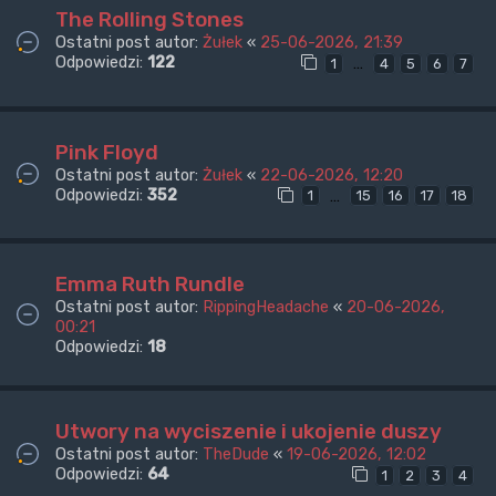
The Rolling Stones
Ostatni post autor:
Żułek
«
25-06-2026, 21:39
Odpowiedzi:
122
…
1
4
5
6
7
Pink Floyd
Ostatni post autor:
Żułek
«
22-06-2026, 12:20
Odpowiedzi:
352
…
1
15
16
17
18
Emma Ruth Rundle
Ostatni post autor:
RippingHeadache
«
20-06-2026,
00:21
Odpowiedzi:
18
Utwory na wyciszenie i ukojenie duszy
Ostatni post autor:
TheDude
«
19-06-2026, 12:02
Odpowiedzi:
64
1
2
3
4