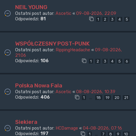
NEIL YOUNG
Ostatni post autor:
Ascetic
«
09-08-2026, 22:09
Odpowiedzi:
81
1
2
3
4
5
WSPÓŁCZESNY POST-PUNK
Ostatni post autor:
RippingHeadache
«
09-08-2026,
21:06
Odpowiedzi:
106
1
2
3
4
5
6
Polska Nowa Fala
Ostatni post autor:
Ascetic
«
08-08-2026, 10:39
Odpowiedzi:
406
…
1
18
19
20
21
Siekiera
Ostatni post autor:
HCDamage
«
04-08-2026, 07:16
Odpowiedzi:
197
…
1
7
8
9
10