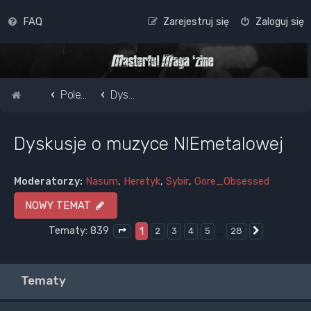
FAQ
Zarejestruj się
Zaloguj się
Strona główna
Pole do popisu...
Dyskusje o muzyce NIEmetalowej
Dyskusje o muzyce NIEmetalowej
Moderatorzy:
Nasum
,
Heretyk
,
Sybir
,
Gore_Obsessed
NOWY TEMAT
Tematy: 839
1
…
2
3
4
5
28
Następna
Strona
1
z
28
Tematy