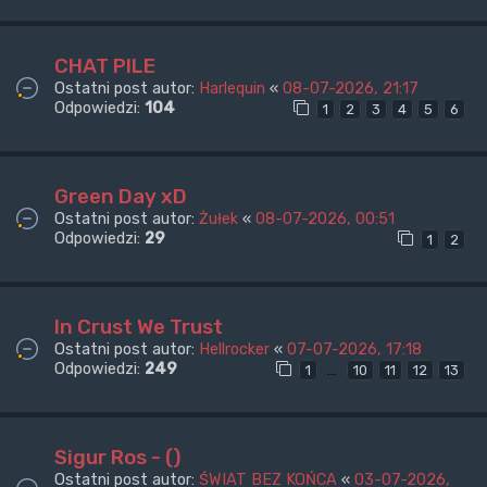
CHAT PILE
Ostatni post autor:
Harlequin
«
08-07-2026, 21:17
Odpowiedzi:
104
1
2
3
4
5
6
Green Day xD
Ostatni post autor:
Żułek
«
08-07-2026, 00:51
Odpowiedzi:
29
1
2
In Crust We Trust
Ostatni post autor:
Hellrocker
«
07-07-2026, 17:18
Odpowiedzi:
249
…
1
10
11
12
13
Sigur Ros - ()
Ostatni post autor:
ŚWIAT BEZ KOŃCA
«
03-07-2026,