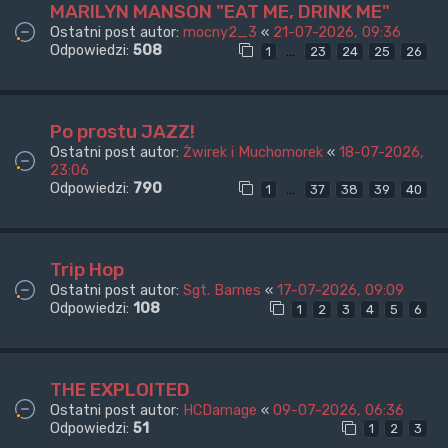
MARILYN MANSON "EAT ME, DRINK ME"
Ostatni post autor:
mocny2_3
«
21-07-2026, 09:36
Odpowiedzi:
508
…
1
23
24
25
26
Po prostu JAZZ!
Ostatni post autor:
Żwirek i Muchomorek
«
18-07-2026,
23:06
Odpowiedzi:
790
…
1
37
38
39
40
Trip Hop
Ostatni post autor:
Sgt. Barnes
«
17-07-2026, 09:09
Odpowiedzi:
108
1
2
3
4
5
6
THE EXPLOITED
Ostatni post autor:
HCDamage
«
09-07-2026, 06:36
Odpowiedzi:
51
1
2
3