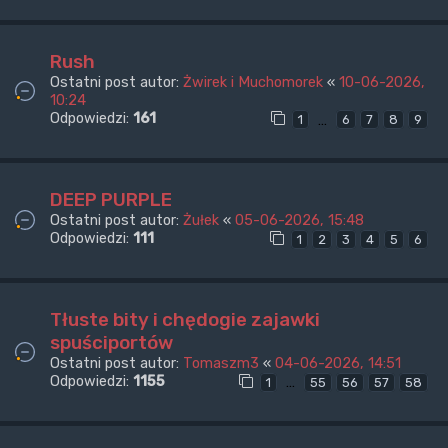
Rush
Ostatni post autor:
Żwirek i Muchomorek
«
10-06-2026,
10:24
Odpowiedzi:
161
…
1
6
7
8
9
DEEP PURPLE
Ostatni post autor:
Żułek
«
05-06-2026, 15:48
Odpowiedzi:
111
1
2
3
4
5
6
Tłuste bity i chędogie zajawki
spuściportów
Ostatni post autor:
Tomaszm3
«
04-06-2026, 14:51
Odpowiedzi:
1155
…
1
55
56
57
58