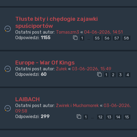
Tłuste bity i chędogie zajawki
spuściportów
Ostatni post autor:
Tomaszm3
«
04-06-2026, 14:51
Odpowiedzi:
1155
…
1
55
56
57
58
Europe - War Of Kings
Ostatni post autor:
Żułek
«
03-06-2026, 15:49
Odpowiedzi:
60
1
2
3
4
LAIBACH
Ostatni post autor:
Żwirek i Muchomorek
«
03-06-2026,
09:58
Odpowiedzi:
299
…
1
12
13
14
15