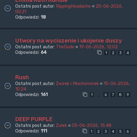
Ostatni post autor:
RippingHeadache
«
20-06-2026,
00:21
Odpowiedzi:
18
Utwory na wyciszenie i ukojenie duszy
Ostatni post autor:
TheDude
«
19-06-2026, 12:02
Odpowiedzi:
64
1
2
3
4
Rush
Ostatni post autor:
Żwirek i Muchomorek
«
10-06-2026,
10:24
Odpowiedzi:
161
…
1
6
7
8
9
DEEP PURPLE
Ostatni post autor:
Żułek
«
05-06-2026, 15:48
Odpowiedzi:
111
1
2
3
4
5
6