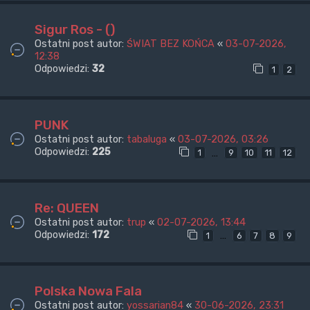
Sigur Ros - ()
Ostatni post autor:
ŚWIAT BEZ KOŃCA
«
03-07-2026,
12:38
Odpowiedzi:
32
1
2
PUNK
Ostatni post autor:
tabaluga
«
03-07-2026, 03:26
Odpowiedzi:
225
…
1
9
10
11
12
Re: QUEEN
Ostatni post autor:
trup
«
02-07-2026, 13:44
Odpowiedzi:
172
…
1
6
7
8
9
Polska Nowa Fala
Ostatni post autor:
yossarian84
«
30-06-2026, 23:31