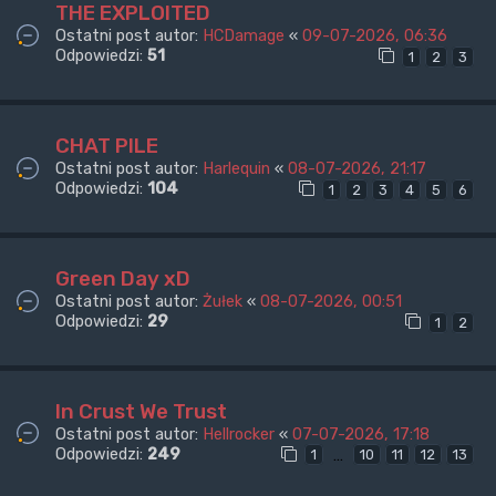
THE EXPLOITED
Ostatni post autor:
HCDamage
«
09-07-2026, 06:36
Odpowiedzi:
51
1
2
3
CHAT PILE
Ostatni post autor:
Harlequin
«
08-07-2026, 21:17
Odpowiedzi:
104
1
2
3
4
5
6
Green Day xD
Ostatni post autor:
Żułek
«
08-07-2026, 00:51
Odpowiedzi:
29
1
2
In Crust We Trust
Ostatni post autor:
Hellrocker
«
07-07-2026, 17:18
Odpowiedzi:
249
…
1
10
11
12
13