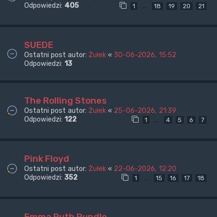
Odpowiedzi:
405
…
1
18
19
20
21
SUEDE
Ostatni post autor:
Żułek
«
30-06-2026, 15:52
Odpowiedzi:
13
The Rolling Stones
Ostatni post autor:
Żułek
«
25-06-2026, 21:39
Odpowiedzi:
122
…
1
4
5
6
7
Pink Floyd
Ostatni post autor:
Żułek
«
22-06-2026, 12:20
Odpowiedzi:
352
…
1
15
16
17
18
Emma Ruth Rundle