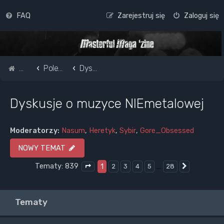
FAQ
Zarejestruj się
Zaloguj się
Strona główna
Pole do popisu...
Dyskusje o muzyce NIEmetalowej
Dyskusje o muzyce NIEmetalowej
Moderatorzy:
Nasum
,
Heretyk
,
Sybir
,
Gore_Obsessed
NOWY TEMAT
Tematy: 839
1
…
2
3
4
5
28
Następna
Strona
1
z
28
Tematy