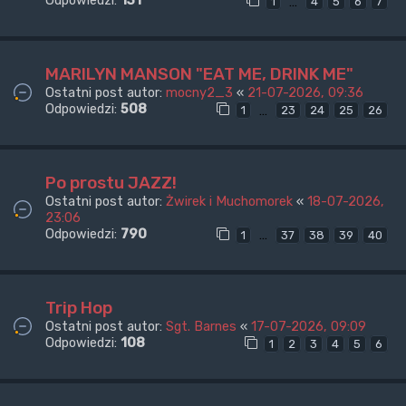
Odpowiedzi:
131
…
1
4
5
6
7
MARILYN MANSON "EAT ME, DRINK ME"
Ostatni post autor:
mocny2_3
«
21-07-2026, 09:36
Odpowiedzi:
508
…
1
23
24
25
26
Po prostu JAZZ!
Ostatni post autor:
Żwirek i Muchomorek
«
18-07-2026,
23:06
Odpowiedzi:
790
…
1
37
38
39
40
Trip Hop
Ostatni post autor:
Sgt. Barnes
«
17-07-2026, 09:09
Odpowiedzi:
108
1
2
3
4
5
6