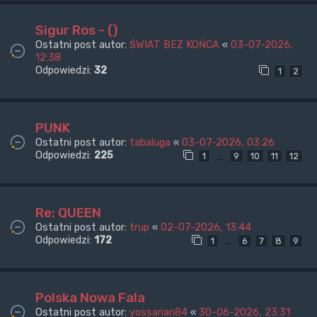
Sigur Ros - ()
Ostatni post autor:
ŚWIAT BEZ KOŃCA
«
03-07-2026,
12:38
Odpowiedzi:
32
1
2
PUNK
Ostatni post autor:
tabaluga
«
03-07-2026, 03:26
Odpowiedzi:
225
…
1
9
10
11
12
Re: QUEEN
Ostatni post autor:
trup
«
02-07-2026, 13:44
Odpowiedzi:
172
…
1
6
7
8
9
Polska Nowa Fala
Ostatni post autor:
yossarian84
«
30-06-2026, 23:31