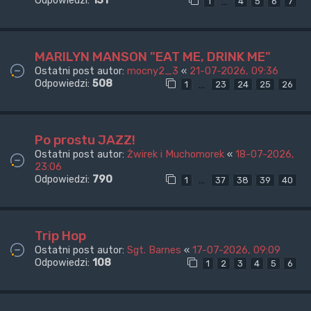
Odpowiedzi:
131
…
1
4
5
6
7
MARILYN MANSON "EAT ME, DRINK ME"
Ostatni post autor:
mocny2_3
«
21-07-2026, 09:36
Odpowiedzi:
508
…
1
23
24
25
26
Po prostu JAZZ!
Ostatni post autor:
Żwirek i Muchomorek
«
18-07-2026,
23:06
Odpowiedzi:
790
…
1
37
38
39
40
Trip Hop
Ostatni post autor:
Sgt. Barnes
«
17-07-2026, 09:09
Odpowiedzi:
108
1
2
3
4
5
6