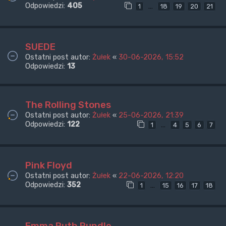
Odpowiedzi:
405
…
1
18
19
20
21
SUEDE
Ostatni post autor:
Żułek
«
30-06-2026, 15:52
Odpowiedzi:
13
The Rolling Stones
Ostatni post autor:
Żułek
«
25-06-2026, 21:39
Odpowiedzi:
122
…
1
4
5
6
7
Pink Floyd
Ostatni post autor:
Żułek
«
22-06-2026, 12:20
Odpowiedzi:
352
…
1
15
16
17
18
Emma Ruth Rundle