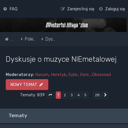
FAQ
Zarejestruj się
Zaloguj się
Strona główna
Pole do popisu...
Dyskusje o muzyce NIEmetalowej
Dyskusje o muzyce NIEmetalowej
Moderatorzy:
Nasum
,
Heretyk
,
Sybir
,
Gore_Obsessed
NOWY TEMAT
Tematy: 839
1
…
2
3
4
5
28
Następna
Strona
1
z
28
Tematy