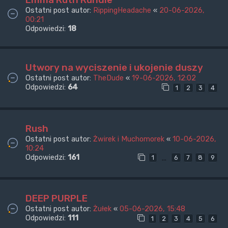
Ostatni post autor:
RippingHeadache
«
20-06-2026,
00:21
Odpowiedzi:
18
Utwory na wyciszenie i ukojenie duszy
Ostatni post autor:
TheDude
«
19-06-2026, 12:02
Odpowiedzi:
64
1
2
3
4
Rush
Ostatni post autor:
Żwirek i Muchomorek
«
10-06-2026,
10:24
Odpowiedzi:
161
…
1
6
7
8
9
DEEP PURPLE
Ostatni post autor:
Żułek
«
05-06-2026, 15:48
Odpowiedzi:
111
1
2
3
4
5
6