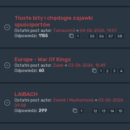
Tłuste bity i chędogie zajawki
spuściportów
Ostatni post autor:
Tomaszm3
«
04-06-2026, 14:51
Odpowiedzi:
1155
…
1
55
56
57
58
Europe - War Of Kings
Ostatni post autor:
Żułek
«
03-06-2026, 15:49
Odpowiedzi:
60
1
2
3
4
LAIBACH
Ostatni post autor:
Żwirek i Muchomorek
«
03-06-2026,
09:58
Odpowiedzi:
299
…
1
12
13
14
15