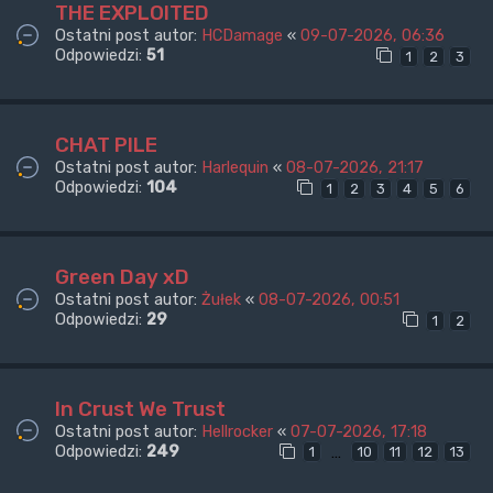
THE EXPLOITED
Ostatni post autor:
HCDamage
«
09-07-2026, 06:36
Odpowiedzi:
51
1
2
3
CHAT PILE
Ostatni post autor:
Harlequin
«
08-07-2026, 21:17
Odpowiedzi:
104
1
2
3
4
5
6
Green Day xD
Ostatni post autor:
Żułek
«
08-07-2026, 00:51
Odpowiedzi:
29
1
2
In Crust We Trust
Ostatni post autor:
Hellrocker
«
07-07-2026, 17:18
Odpowiedzi:
249
…
1
10
11
12
13