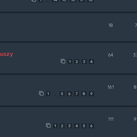
18
duszy
64
3
1
2
3
4
161
8
…
1
5
6
7
8
9
111
9
1
2
3
4
5
6