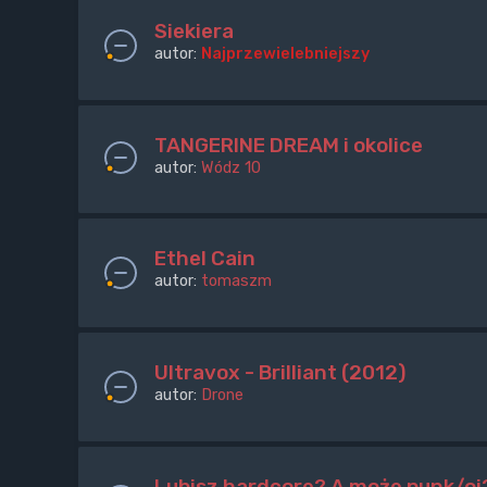
Siekiera
autor:
Najprzewielebniejszy
TANGERINE DREAM i okolice
autor:
Wódz 10
Ethel Cain
autor:
tomaszm
Ultravox - Brilliant (2012)
autor:
Drone
Lubisz hardcore? A może punk/oi