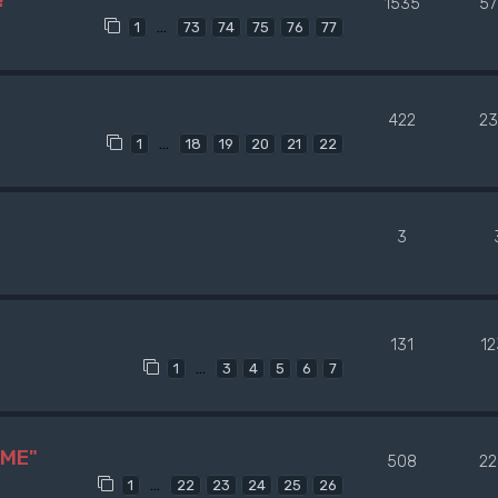
1535
57
…
1
73
74
75
76
77
422
23
…
1
18
19
20
21
22
3
131
1
…
1
3
4
5
6
7
 ME"
508
22
…
1
22
23
24
25
26