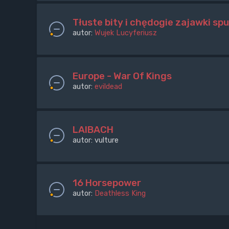
Tłuste bity i chędogie zajawki sp
autor:
Wujek Lucyferiusz
Europe - War Of Kings
autor:
evildead
LAIBACH
autor:
vulture
16 Horsepower
autor:
Deathless King