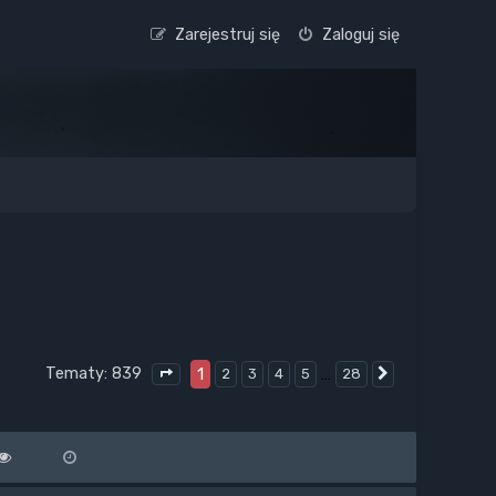
Zarejestruj się
Zaloguj się
Tematy: 839
1
…
2
3
4
5
28
Następna
Strona
1
z
28