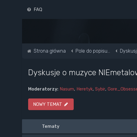
FAQ
Strona główna
Pole do popisu...
Dyskusj
Dyskusje o muzyce NIEmetalo
Moderatorzy:
Nasum
,
Heretyk
,
Sybir
,
Gore_Obsess
NOWY TEMAT
Tematy