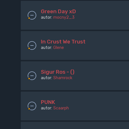
Green Day xD
autor:
mocny2_3
In Crust We Trust
autor:
Glene
Sigur Ros - ()
autor:
Shamrock
PUNK
autor:
Scaarph