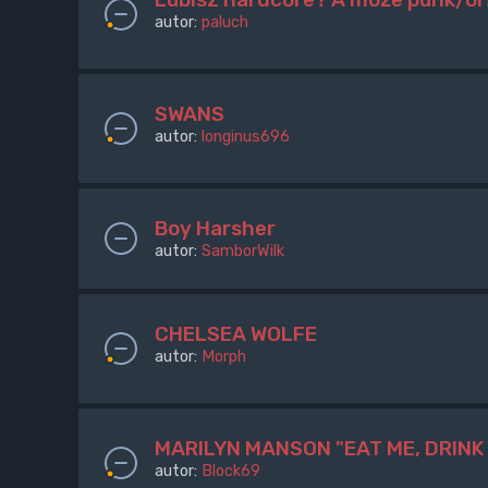
autor:
paluch
SWANS
autor:
longinus696
Boy Harsher
autor:
SamborWilk
CHELSEA WOLFE
autor:
Morph
MARILYN MANSON "EAT ME, DRINK
autor:
Block69