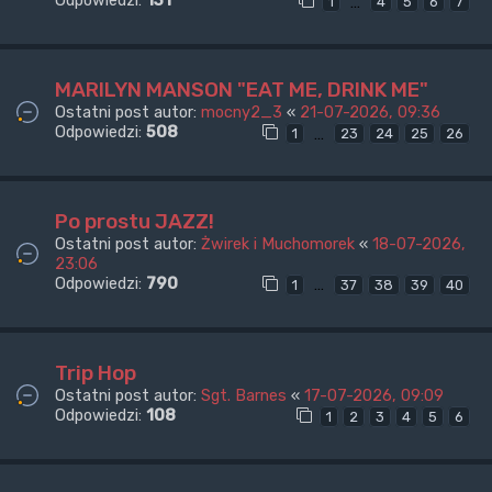
Odpowiedzi:
131
…
1
4
5
6
7
MARILYN MANSON "EAT ME, DRINK ME"
Ostatni post autor:
mocny2_3
«
21-07-2026, 09:36
Odpowiedzi:
508
…
1
23
24
25
26
Po prostu JAZZ!
Ostatni post autor:
Żwirek i Muchomorek
«
18-07-2026,
23:06
Odpowiedzi:
790
…
1
37
38
39
40
Trip Hop
Ostatni post autor:
Sgt. Barnes
«
17-07-2026, 09:09
Odpowiedzi:
108
1
2
3
4
5
6