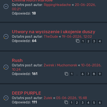
Ostatni post autor:
RippingHeadache
«
20-06-2026,
00:21
Odpowiedzi:
18
Utwory na wyciszenie i ukojenie duszy
Ostatni post autor:
TheDude
«
19-06-2026, 12:02
Odpowiedzi:
64
1
2
3
4
Rush
Ostatni post autor:
Żwirek i Muchomorek
«
10-06-2026,
10:24
Odpowiedzi:
161
…
1
6
7
8
9
DEEP PURPLE
Ostatni post autor:
Żułek
«
05-06-2026, 15:48
Odpowiedzi:
111
1
2
3
4
5
6