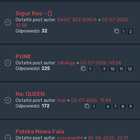
Sigur Ros - ()
Ostatni post autor:
ŚWIAT BEZ KOŃCA
«
03-07-2026,
12:38
Odpowiedzi:
32
1
2
PUNK
Ostatni post autor:
tabaluga
«
03-07-2026, 03:26
Odpowiedzi:
225
…
1
9
10
11
12
Re: QUEEN
Ostatni post autor:
trup
«
02-07-2026, 13:44
Odpowiedzi:
172
…
1
6
7
8
9
Polska Nowa Fala
Ostatni post autor:
yossarian84
«
30-06-2026, 23:31