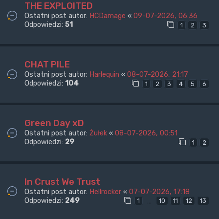
THE EXPLOITED
Ostatni post autor:
HCDamage
«
09-07-2026, 06:36
Odpowiedzi:
51
1
2
3
CHAT PILE
Ostatni post autor:
Harlequin
«
08-07-2026, 21:17
Odpowiedzi:
104
1
2
3
4
5
6
Green Day xD
Ostatni post autor:
Żułek
«
08-07-2026, 00:51
Odpowiedzi:
29
1
2
In Crust We Trust
Ostatni post autor:
Hellrocker
«
07-07-2026, 17:18
Odpowiedzi:
249
…
1
10
11
12
13