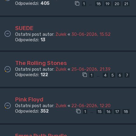
Odpowiedzi:
405
…
1
18
19
20
21
SUEDE
Ostatni post autor:
Żułek
«
30-06-2026, 15:52
Odpowiedzi:
13
The Rolling Stones
Ostatni post autor:
Żułek
«
25-06-2026, 21:39
Odpowiedzi:
122
…
1
4
5
6
7
Pink Floyd
Ostatni post autor:
Żułek
«
22-06-2026, 12:20
Odpowiedzi:
352
…
1
15
16
17
18
Emma Ruth Rundle