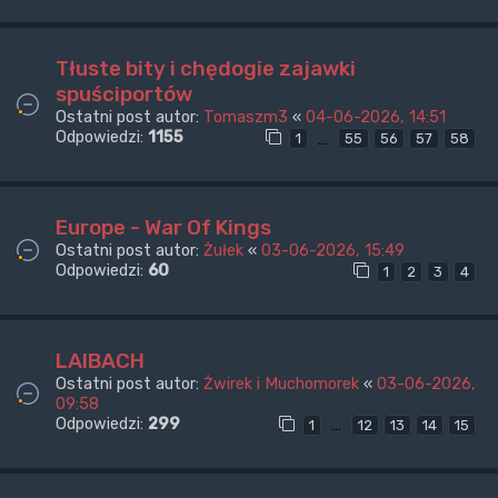
Tłuste bity i chędogie zajawki
spuściportów
Ostatni post autor:
Tomaszm3
«
04-06-2026, 14:51
Odpowiedzi:
1155
…
1
55
56
57
58
Europe - War Of Kings
Ostatni post autor:
Żułek
«
03-06-2026, 15:49
Odpowiedzi:
60
1
2
3
4
LAIBACH
Ostatni post autor:
Żwirek i Muchomorek
«
03-06-2026,
09:58
Odpowiedzi:
299
…
1
12
13
14
15