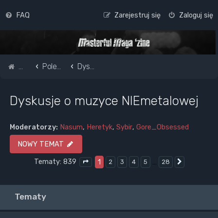
FAQ
Zarejestruj się
Zaloguj się
Strona główna
Pole do popisu...
Dyskusje o muzyce NIEmetalowej
Dyskusje o muzyce NIEmetalowej
Moderatorzy:
Nasum
,
Heretyk
,
Sybir
,
Gore_Obsessed
NOWY TEMAT
Tematy: 839
1
…
2
3
4
5
28
Następna
Strona
1
z
28
Tematy