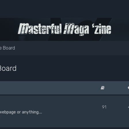
e Board
Board
91
webpage or anything....
d