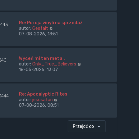
ś
w
i
e
Re: Porcja vinyli na sprzedaż
443
t
W
autor:
Gestalt
l
y
07-08-2026, 18:51
n
ś
a
w
j
i
n
e
Wyceń mi ten metal.
o
240
t
W
autor:
Only_True_Believers
w
l
y
18-05-2026, 13:07
s
n
ś
z
a
w
y
j
i
p
n
e
o
Re: Apocalyptic Rites
o
0444
t
s
W
autor:
jesusatan
w
l
t
y
07-08-2026, 08:51
s
n
ś
z
a
w
y
j
i
p
n
Przejdź do
e
o
o
t
s
w
l