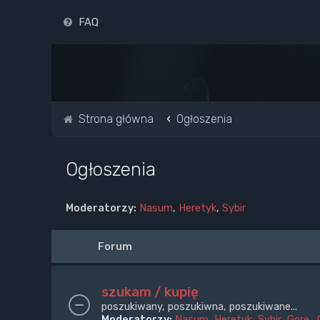
FAQ
Strona główna
Ogłoszenia
Ogłoszenia
Moderatorzy:
Nasum
,
Heretyk
,
Sybir
Forum
szukam / kupię
poszukiwany, poszukiwna, poszukiwane...
Moderatorzy:
Nasum
,
Heretyk
,
Sybir
,
Gore_