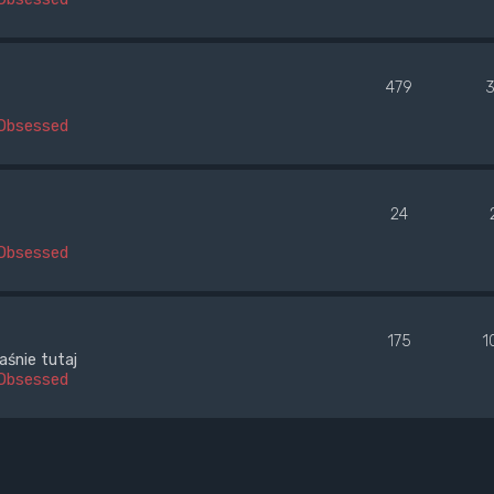
479
3
Obsessed
24
Obsessed
175
1
aśnie tutaj
Obsessed