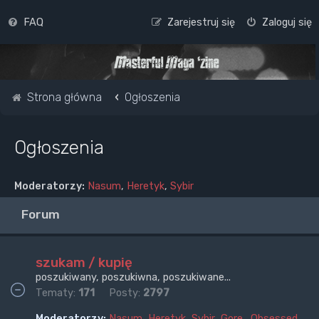
FAQ
Zarejestruj się
Zaloguj się
Strona główna
Ogłoszenia
Ogłoszenia
Moderatorzy:
Nasum
,
Heretyk
,
Sybir
Forum
szukam / kupię
poszukiwany, poszukiwna, poszukiwane...
Tematy:
171
Posty:
2797
Moderatorzy:
Nasum
,
Heretyk
,
Sybir
,
Gore_Obsessed