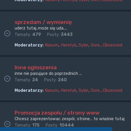
sprzedam / wymienię
uderz tutaj..może się uda....
Tematy:
479
Posty:
3443
Moderatorzy:
Nasum
,
Heretyk
,
Sybir
,
Gore_Obsessed
Inne ogłoszenia
inne nie pasujące do poprzednich ...
Tematy:
24
Posty:
240
Moderatorzy:
Nasum
,
Heretyk
,
Sybir
,
Gore_Obsessed
Promocja zespołu / strony www
Chcesz zaprezentowac zespół, strone... to właśnie tutaj
Tematy:
175
Posty:
10444