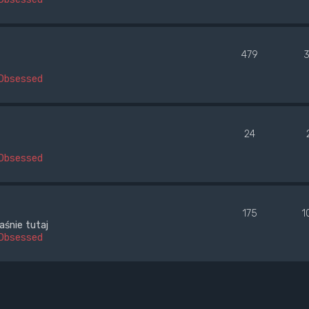
479
Obsessed
24
Obsessed
175
1
aśnie tutaj
Obsessed