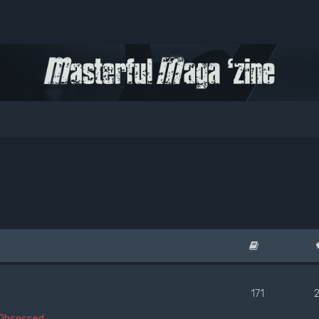
171
Obsessed