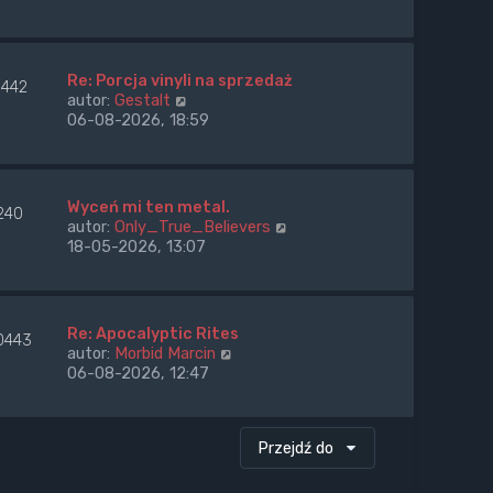
ś
w
i
e
Re: Porcja vinyli na sprzedaż
3442
t
W
autor:
Gestalt
l
y
06-08-2026, 18:59
n
ś
a
w
j
i
n
e
Wyceń mi ten metal.
o
240
t
W
autor:
Only_True_Believers
w
l
y
18-05-2026, 13:07
s
n
ś
z
a
w
y
j
i
p
n
e
o
Re: Apocalyptic Rites
o
0443
t
s
W
autor:
Morbid Marcin
w
l
t
y
06-08-2026, 12:47
s
n
ś
z
a
w
y
j
i
p
n
Przejdź do
e
o
o
t
s
w
l