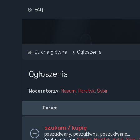
FAQ
Strona główna
Ogłoszenia
Ogłoszenia
Moderatorzy:
Nasum
,
Heretyk
,
Sybir
Forum
szukam / kupię
poszukiwany, poszukiwna, poszukiwane...
Moderatorzy:
Nasum
,
Heretyk
,
Sybir
,
Gore_