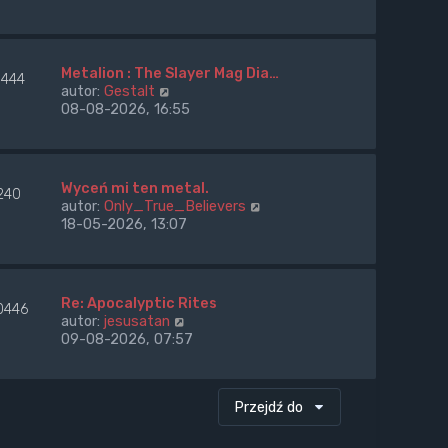
ś
w
i
e
Metalion : The Slayer Mag Dia…
3444
t
W
autor:
Gestalt
l
y
08-08-2026, 16:55
n
ś
a
w
j
i
n
e
Wyceń mi ten metal.
o
240
t
W
autor:
Only_True_Believers
w
l
y
18-05-2026, 13:07
s
n
ś
z
a
w
y
j
i
p
n
e
o
Re: Apocalyptic Rites
o
0446
t
s
W
autor:
jesusatan
w
l
t
y
09-08-2026, 07:57
s
n
ś
z
a
w
y
j
i
p
n
Przejdź do
e
o
o
t
s
w
l