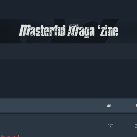
171
Obsessed