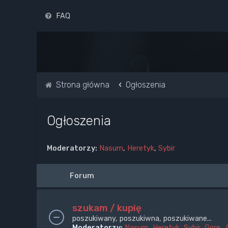
FAQ
Strona główna
Ogłoszenia
Ogłoszenia
Moderatorzy:
Nasum
,
Heretyk
,
Sybir
Forum
szukam / kupię
poszukiwany, poszukiwna, poszukiwane...
Moderatorzy:
Nasum
,
Heretyk
,
Sybir
,
Gore_