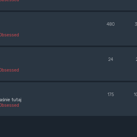
480
Obsessed
24
Obsessed
175
1
aśnie tutaj
Obsessed