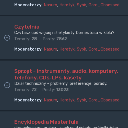
Moderatorzy:
Nasum
,
Heretyk
,
Sybir
,
Gore_Obsessed
Czytelnia
Czytasz coś więcej niż etykiety Domestosa w kiblu?
Tematy:
28
Posty:
7862
Moderatorzy:
Nasum
,
Heretyk
,
Sybir
,
Gore_Obsessed
Sprzęt - instrumenty, audio, komputery,
telefony, CDs, LPs, kasety
Dział techniczny - problemy, preferencje, porady.
Tematy:
72
Posty:
13023
Moderatorzy:
Nasum
,
Heretyk
,
Sybir
,
Gore_Obsessed
Encyklopedia Masterfula
chronologiczna pralnia - czyli co dziobały wróbelki żeby