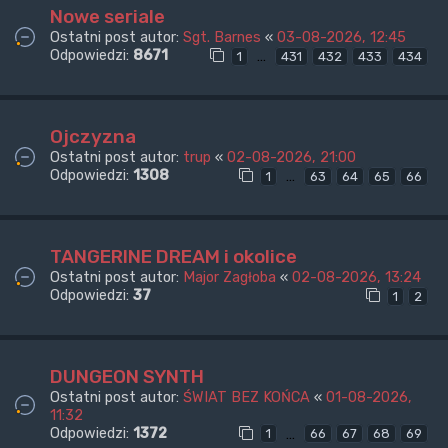
Nowe seriale
Ostatni post autor:
Sgt. Barnes
«
03-08-2026, 12:45
Odpowiedzi:
8671
…
1
431
432
433
434
Ojczyzna
Ostatni post autor:
trup
«
02-08-2026, 21:00
Odpowiedzi:
1308
…
1
63
64
65
66
TANGERINE DREAM i okolice
Ostatni post autor:
Major Zagłoba
«
02-08-2026, 13:24
Odpowiedzi:
37
1
2
DUNGEON SYNTH
Ostatni post autor:
ŚWIAT BEZ KOŃCA
«
01-08-2026,
11:32
Odpowiedzi:
1372
…
1
66
67
68
69