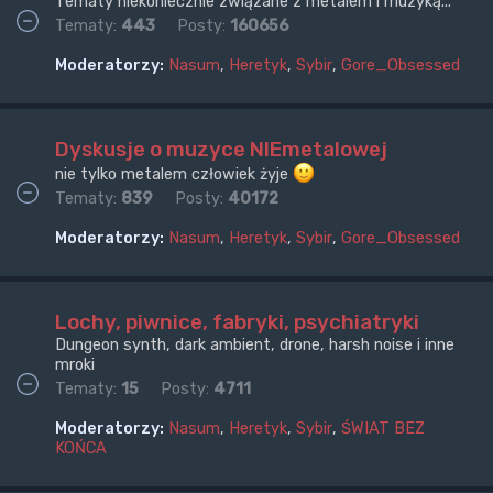
Tematy niekoniecznie związane z metalem i muzyką...
Tematy:
443
Posty:
160656
Moderatorzy:
Nasum
,
Heretyk
,
Sybir
,
Gore_Obsessed
Dyskusje o muzyce NIEmetalowej
nie tylko metalem człowiek żyje
Tematy:
839
Posty:
40172
Moderatorzy:
Nasum
,
Heretyk
,
Sybir
,
Gore_Obsessed
Lochy, piwnice, fabryki, psychiatryki
Dungeon synth, dark ambient, drone, harsh noise i inne
mroki
Tematy:
15
Posty:
4711
Moderatorzy:
Nasum
,
Heretyk
,
Sybir
,
ŚWIAT BEZ
KOŃCA