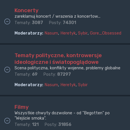
Koncerty
zareklamuj koncert / wrazenia z koncertow...
Tematy:
3087
Posty:
74301
Moderatorzy:
Nasum
,
Heretyk
,
Sybir
,
Gore_Obsessed
Tematy polityczne, kontrowersje
ideologiczne i światopoglądowe
Scena polityczna, konflikty wojenne, problemy globalne
Tematy:
69
Posty:
87297
Moderatorzy:
Nasum
,
Heretyk
,
Sybir
Filmy
Wszystkie chwyty dozwolone - od "Begotten" po
"Wejście smoka".
Tematy:
121
Posty:
31856