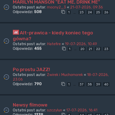
MARILYN MANSON "EAT ME, DRINK ME"
Ostatni post autor:
mocny2_3
«
21-07-2026, 09:36
Odpowiedzi:
508
…
1
23
24
25
26
Alt-prawica - kiedy koniec tego
gówna?
Ostatni post autor:
Hatefire
«
19-07-2026, 10:49
Odpowiedzi:
455
…
1
20
21
22
23
Po prostu JAZZ!
Ostatni post autor:
Żwirek i Muchomorek
«
18-07-2026,
23:06
Odpowiedzi:
790
…
1
37
38
39
40
Newsy filmowe
Ostatni post autor:
szczylun
«
17-07-2026, 16:41
Odpowiedzi:
1339