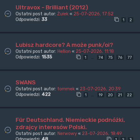
Ultravox - Brilliant (2012)
Ostatni post autor:
Żułek
«
25-07-2026, 17:52
Odpowiedzi:
33
1
2
Lubisz hardcore? A może punk/oi?
Ostatni post autor:
Hellion
«
25-07-2026, 11:18
Odpowiedzi:
1535
…
1
74
75
76
77
SWANS
Ostatni post autor:
tommek
«
23-07-2026, 20:39
Odpowiedzi:
422
…
1
19
20
21
22
Für Deutschland. Niemieckie podnóżki,
zdrajcy interesów Polski.
Ostatni post autor:
Nerwowy
«
23-07-2026, 18:49
Odpowiedzi:
48
1
2
3