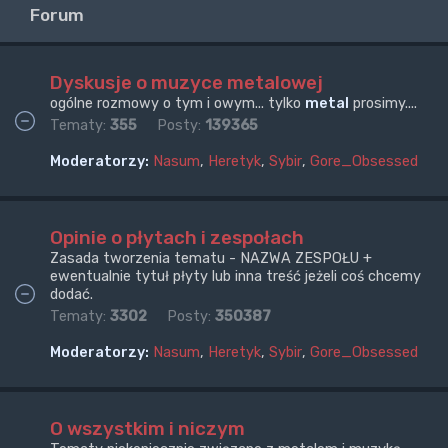
Forum
Dyskusje o muzyce metalowej
ogólne rozmowy o tym i owym... tylko
metal
prosimy....
Tematy:
355
Posty:
139365
Moderatorzy:
Nasum
,
Heretyk
,
Sybir
,
Gore_Obsessed
Opinie o płytach i zespołach
Zasada tworzenia tematu - NAZWA ZESPOŁU +
ewentualnie tytuł płyty lub inna treść jeżeli coś chcemy
dodać.
Tematy:
3302
Posty:
350387
Moderatorzy:
Nasum
,
Heretyk
,
Sybir
,
Gore_Obsessed
O wszystkim i niczym