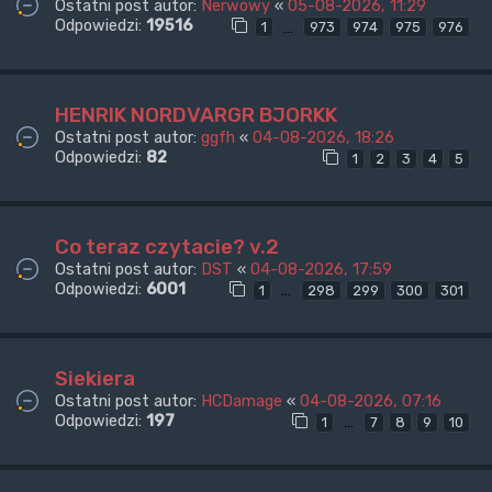
Ostatni post autor:
Nerwowy
«
05-08-2026, 11:29
Odpowiedzi:
19516
…
1
973
974
975
976
HENRIK NORDVARGR BJORKK
Ostatni post autor:
ggfh
«
04-08-2026, 18:26
Odpowiedzi:
82
1
2
3
4
5
Co teraz czytacie? v.2
Ostatni post autor:
DST
«
04-08-2026, 17:59
Odpowiedzi:
6001
…
1
298
299
300
301
Siekiera
Ostatni post autor:
HCDamage
«
04-08-2026, 07:16
Odpowiedzi:
197
…
1
7
8
9
10