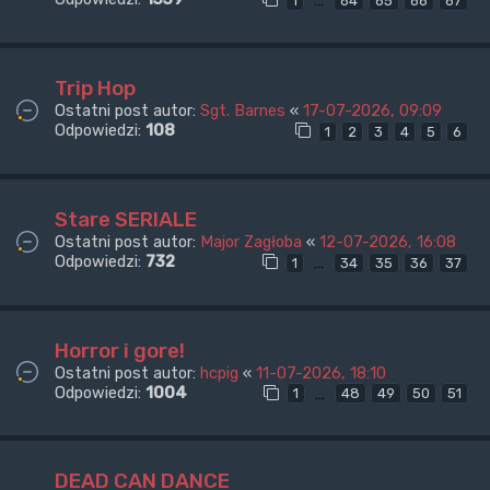
…
1
64
65
66
67
Trip Hop
Ostatni post autor:
Sgt. Barnes
«
17-07-2026, 09:09
Odpowiedzi:
108
1
2
3
4
5
6
Stare SERIALE
Ostatni post autor:
Major Zagłoba
«
12-07-2026, 16:08
Odpowiedzi:
732
…
1
34
35
36
37
Horror i gore!
Ostatni post autor:
hcpig
«
11-07-2026, 18:10
Odpowiedzi:
1004
…
1
48
49
50
51
DEAD CAN DANCE