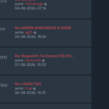
w
0172
t
t
W
autor:
HCDamage
s
l
y
04-08-2026, 07:16
z
n
ś
y
a
w
p
j
i
o
n
e
s
Re: HENRIK NORDVARGR BJORKK
o
4711
t
t
W
autor:
ggfh
w
l
y
04-08-2026, 18:26
s
n
ś
z
a
w
y
j
i
p
n
e
o
Re: Megadeth Testament BLS Kr…
o
4310
t
s
W
autor:
ramonoth
w
l
t
y
07-08-2026, 10:32
s
n
ś
z
a
w
y
j
i
p
n
e
o
Re: LEWACTWO
o
7300
t
s
W
autor:
trup
w
l
t
y
06-08-2026, 16:13
s
n
ś
z
a
w
y
j
i
p
n