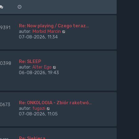
Re: Now playing / Czego teraz…
39391
W
autor:
Morbid Marcin
y
07-08-2026, 11:34
ś
w
i
e
Re: SLEEP
0398
t
W
autor:
Alter Ego
l
y
06-08-2026, 19:43
n
ś
a
w
j
i
n
e
o
t
Re: ONKOLOGIA - Zbiór rakotwó…
w
60673
l
W
autor:
fugazi
s
n
y
07-08-2026, 11:05
z
a
ś
y
j
w
p
n
i
o
o
e
s
Re: Siekiera