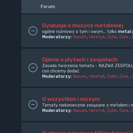
Forum
Dyskusje o muzyce metalowej
ogólne rozmowy o tym i owym... tylko
metal
p
Moderatorzy:
Nasum
,
Heretyk
,
Sybir
,
Gore_
Opinie o płytach i zespołach
Zasada tworzenia tematu - NAZWA ZESPOŁU + e
coś chcemy dodać.
Moderatorzy:
Nasum
,
Heretyk
,
Sybir
,
Gore_
O wszystkim i niczym
Tematy niekoniecznie związane z metalem i m
Moderatorzy:
Nasum
,
Heretyk
,
Sybir
,
Gore_