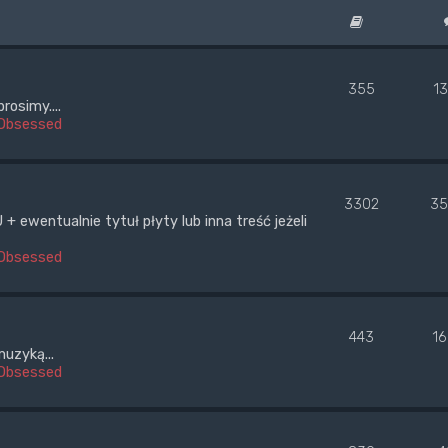
355
1
rosimy....
Obsessed
3302
35
wentualnie tytuł płyty lub inna treść jeżeli
Obsessed
443
1
uzyką...
Obsessed