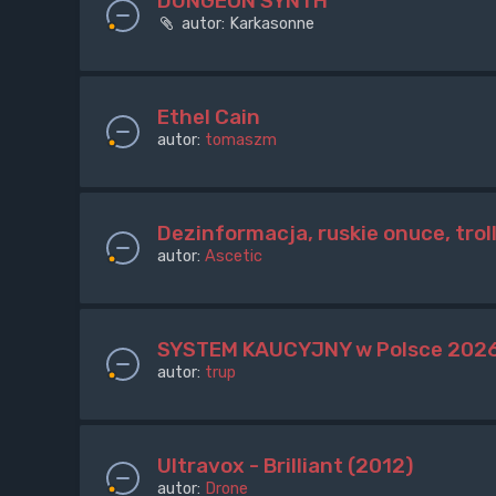
DUNGEON SYNTH
autor:
Karkasonne
Ethel Cain
autor:
tomaszm
Dezinformacja, ruskie onuce, trol
autor:
Ascetic
SYSTEM KAUCYJNY w Polsce 2026. B
autor:
trup
Ultravox - Brilliant (2012)
autor:
Drone