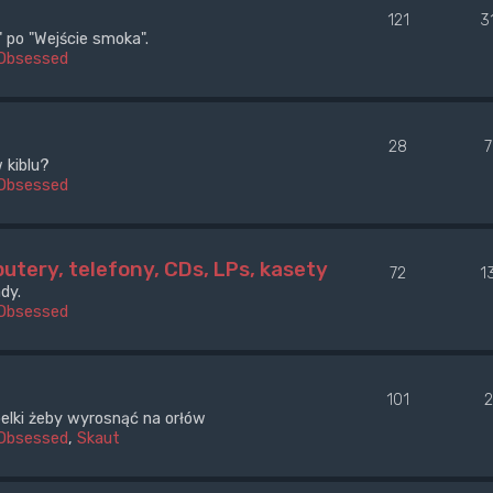
121
3
po "Wejście smoka".
Obsessed
28
 kiblu?
Obsessed
utery, telefony, CDs, LPs, kasety
72
1
dy.
Obsessed
101
óbelki żeby wyrosnąć na orłów
Obsessed
,
Skaut