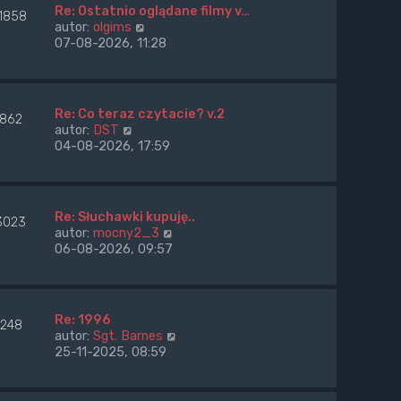
e
o
Re: Ostatnio oglądane filmy v…
o
1858
t
s
W
autor:
olgims
w
l
t
y
07-08-2026, 11:28
s
n
ś
z
a
w
y
j
i
p
n
e
o
Re: Co teraz czytacie? v.2
o
7862
t
s
W
autor:
DST
w
l
t
y
04-08-2026, 17:59
s
n
ś
z
a
w
y
j
i
p
n
e
o
Re: Słuchawki kupuję..
o
3023
t
s
W
autor:
mocny2_3
w
l
t
y
06-08-2026, 09:57
s
n
ś
z
a
w
y
j
i
p
n
e
o
Re: 1996
o
2248
t
s
W
autor:
Sgt. Barnes
w
l
t
y
25-11-2025, 08:59
s
n
ś
z
a
w
y
j
i