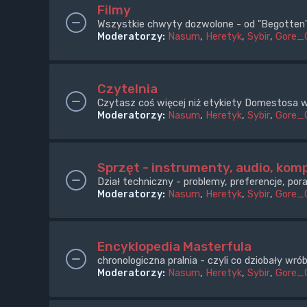
Filmy
Wszystkie chwyty dozwolone - od "Begotten" 
Moderatorzy:
Nasum
,
Heretyk
,
Sybir
,
Gore_
Czytelnia
Czytasz coś więcej niż etykiety Domestosa w
Moderatorzy:
Nasum
,
Heretyk
,
Sybir
,
Gore_
Sprzęt - instrumenty, audio, komp
Dział techniczny - problemy, preferencje, pora
Moderatorzy:
Nasum
,
Heretyk
,
Sybir
,
Gore_
Encyklopedia Masterfula
chronologiczna pralnia - czyli co dziobały wr
Moderatorzy:
Nasum
,
Heretyk
,
Sybir
,
Gore_