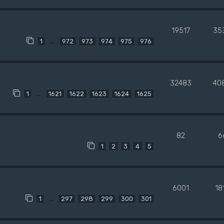
19517
35
…
1
972
973
974
975
976
32483
40
…
1
1621
1622
1623
1624
1625
82
6
1
2
3
4
5
6001
18
…
1
297
298
299
300
301