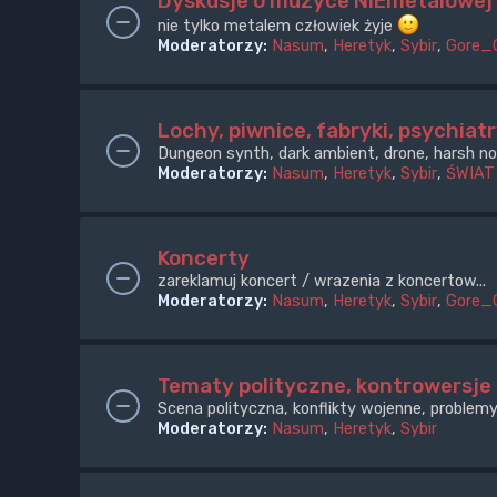
Dyskusje o muzyce NIEmetalowej
nie tylko metalem człowiek żyje
Moderatorzy:
Nasum
,
Heretyk
,
Sybir
,
Gore_
Lochy, piwnice, fabryki, psychiatr
Dungeon synth, dark ambient, drone, harsh noi
Moderatorzy:
Nasum
,
Heretyk
,
Sybir
,
ŚWIAT
Koncerty
zareklamuj koncert / wrazenia z koncertow...
Moderatorzy:
Nasum
,
Heretyk
,
Sybir
,
Gore_
Tematy polityczne, kontrowersje
Scena polityczna, konflikty wojenne, problemy
Moderatorzy:
Nasum
,
Heretyk
,
Sybir