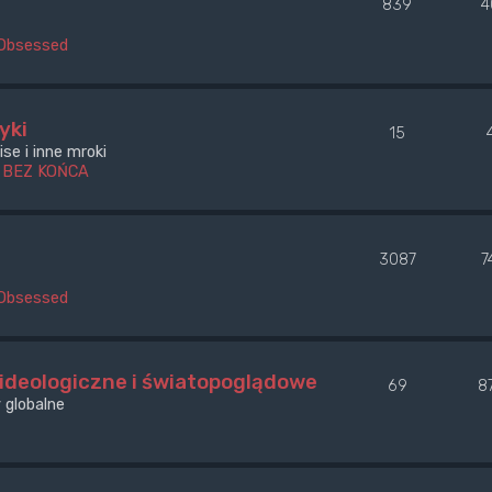
839
4
Obsessed
yki
15
se i inne mroki
 BEZ KOŃCA
3087
7
Obsessed
 ideologiczne i światopoglądowe
69
8
 globalne