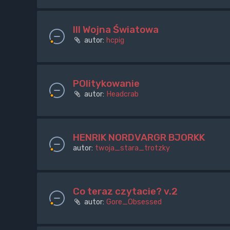
III Wojna Światowa
autor:
hcpig
POlitykowanie
autor:
Headcrab
HENRIK NORDVARGR BJORKK
autor:
twoja_stara_trotzky
Co teraz czytacie? v.2
autor:
Gore_Obsessed