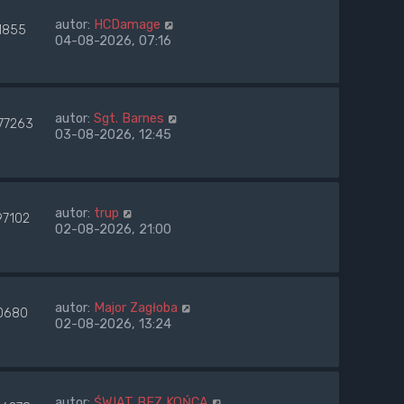
autor:
HCDamage
1855
04-08-2026, 07:16
autor:
Sgt. Barnes
77263
03-08-2026, 12:45
autor:
trup
97102
02-08-2026, 21:00
autor:
Major Zagłoba
0680
02-08-2026, 13:24
autor:
ŚWIAT BEZ KOŃCA