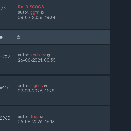
p
n
e
o
Re: DISCOGS
o
2274
t
s
W
autor:
ggfh
w
l
t
y
08-07-2026, 18:34
s
n
ś
z
a
w
y
j
i
p
n
e
o
o
t
s
w
l
t
s
n
autor:
soulsick
52709
z
a
26-06-2021, 00:35
y
j
p
n
o
o
s
w
t
autor:
olgims
s
84171
07-08-2026, 11:28
z
y
p
o
s
autor:
trup
t
2968
06-08-2026, 16:13