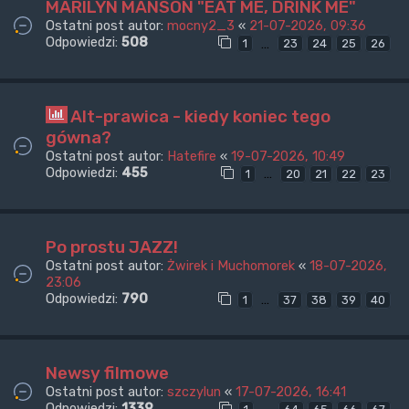
MARILYN MANSON "EAT ME, DRINK ME"
Ostatni post autor:
mocny2_3
«
21-07-2026, 09:36
Odpowiedzi:
508
…
1
23
24
25
26
Alt-prawica - kiedy koniec tego
gówna?
Ostatni post autor:
Hatefire
«
19-07-2026, 10:49
Odpowiedzi:
455
…
1
20
21
22
23
Po prostu JAZZ!
Ostatni post autor:
Żwirek i Muchomorek
«
18-07-2026,
23:06
Odpowiedzi:
790
…
1
37
38
39
40
Newsy filmowe
Ostatni post autor:
szczylun
«
17-07-2026, 16:41
Odpowiedzi:
1339