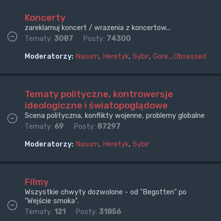
Koncerty
zareklamuj koncert / wrazenia z koncertow...
Tematy:
3087
Posty:
74300
Moderatorzy:
Nasum
,
Heretyk
,
Sybir
,
Gore_Obsessed
Tematy polityczne, kontrowersje
ideologiczne i światopoglądowe
Scena polityczna, konflikty wojenne, problemy globalne
Tematy:
69
Posty:
87297
Moderatorzy:
Nasum
,
Heretyk
,
Sybir
Filmy
Wszystkie chwyty dozwolone - od "Begotten" po
"Wejście smoka".
Tematy:
121
Posty:
31856