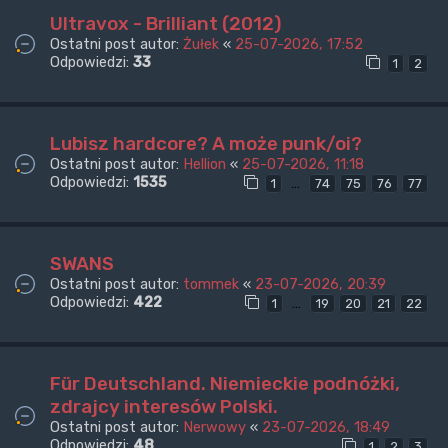
Ultravox - Brilliant (2012)
Ostatni post autor:
Żułek
«
25-07-2026, 17:52
Odpowiedzi:
33
1
2
Lubisz hardcore? A może punk/oi?
Ostatni post autor:
Hellion
«
25-07-2026, 11:18
Odpowiedzi:
1535
…
1
74
75
76
77
SWANS
Ostatni post autor:
tommek
«
23-07-2026, 20:39
Odpowiedzi:
422
…
1
19
20
21
22
Für Deutschland. Niemieckie podnóżki,
zdrajcy interesów Polski.
Ostatni post autor:
Nerwowy
«
23-07-2026, 18:49
Odpowiedzi:
48
1
2
3