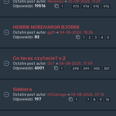
Ostatni post autor:
Nerwowy
«
05-08-2026, 11:29
Odpowiedzi:
19516
…
1
973
974
975
976
HENRIK NORDVARGR BJORKK
Ostatni post autor:
ggfh
«
04-08-2026, 18:26
Odpowiedzi:
82
1
2
3
4
5
Co teraz czytacie? v.2
Ostatni post autor:
DST
«
04-08-2026, 17:59
Odpowiedzi:
6001
…
1
298
299
300
301
Siekiera
Ostatni post autor:
HCDamage
«
04-08-2026, 07:16
Odpowiedzi:
197
…
1
7
8
9
10