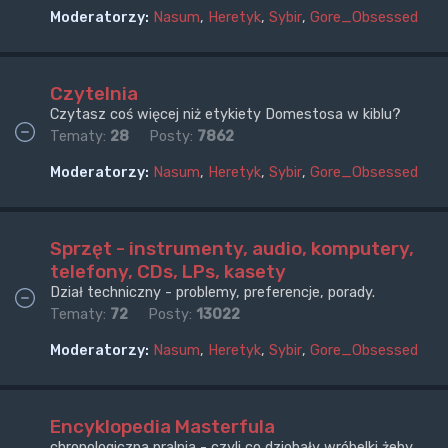
Moderatorzy:
Nasum
,
Heretyk
,
Sybir
,
Gore_Obsessed
Czytelnia
Czytasz coś więcej niż etykiety Domestosa w kiblu?
Tematy:
28
Posty:
7862
Moderatorzy:
Nasum
,
Heretyk
,
Sybir
,
Gore_Obsessed
Sprzęt - instrumenty, audio, komputery,
telefony, CDs, LPs, kasety
Dział techniczny - problemy, preferencje, porady.
Tematy:
72
Posty:
13022
Moderatorzy:
Nasum
,
Heretyk
,
Sybir
,
Gore_Obsessed
Encyklopedia Masterfula
chronologiczna pralnia - czyli co dziobały wróbelki żeby