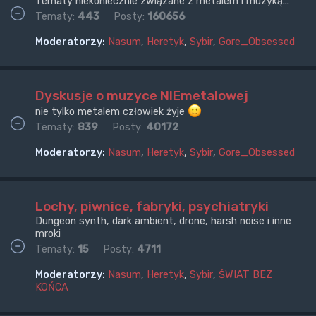
Tematy niekoniecznie związane z metalem i muzyką...
Tematy:
443
Posty:
160656
Moderatorzy:
Nasum
,
Heretyk
,
Sybir
,
Gore_Obsessed
Dyskusje o muzyce NIEmetalowej
nie tylko metalem człowiek żyje
Tematy:
839
Posty:
40172
Moderatorzy:
Nasum
,
Heretyk
,
Sybir
,
Gore_Obsessed
Lochy, piwnice, fabryki, psychiatryki
Dungeon synth, dark ambient, drone, harsh noise i inne
mroki
Tematy:
15
Posty:
4711
Moderatorzy:
Nasum
,
Heretyk
,
Sybir
,
ŚWIAT BEZ
KOŃCA