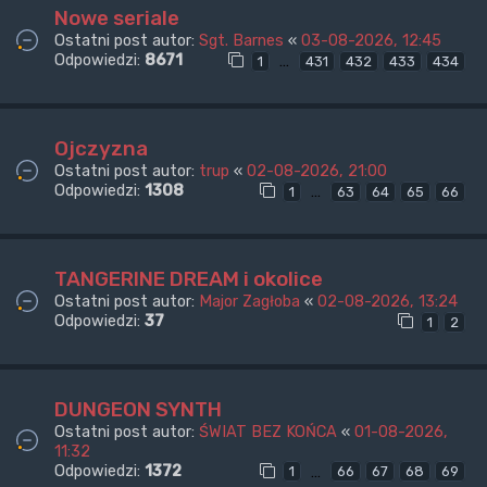
Nowe seriale
Ostatni post autor:
Sgt. Barnes
«
03-08-2026, 12:45
Odpowiedzi:
8671
…
1
431
432
433
434
Ojczyzna
Ostatni post autor:
trup
«
02-08-2026, 21:00
Odpowiedzi:
1308
…
1
63
64
65
66
TANGERINE DREAM i okolice
Ostatni post autor:
Major Zagłoba
«
02-08-2026, 13:24
Odpowiedzi:
37
1
2
DUNGEON SYNTH
Ostatni post autor:
ŚWIAT BEZ KOŃCA
«
01-08-2026,
11:32
Odpowiedzi:
1372
…
1
66
67
68
69