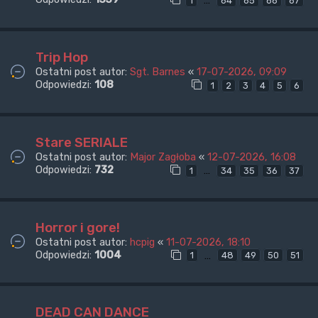
…
1
64
65
66
67
Trip Hop
Ostatni post autor:
Sgt. Barnes
«
17-07-2026, 09:09
Odpowiedzi:
108
1
2
3
4
5
6
Stare SERIALE
Ostatni post autor:
Major Zagłoba
«
12-07-2026, 16:08
Odpowiedzi:
732
…
1
34
35
36
37
Horror i gore!
Ostatni post autor:
hcpig
«
11-07-2026, 18:10
Odpowiedzi:
1004
…
1
48
49
50
51
DEAD CAN DANCE