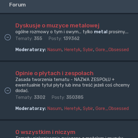
Forum
Dyskusje o muzyce metalowej
ogólne rozmowy o tym i owym... tylko
metal
prosimy....
Tematy:
355
Posty:
139362
Moderatorzy:
Nasum
,
Heretyk
,
Sybir
,
Gore_Obsessed
Opinie o płytach i zespołach
Zasada tworzenia tematu - NAZWA ZESPOŁU +
ewentualnie tytuł płyty lub inna treść jeżeli coś chcemy
dodać.
Tematy:
3302
Posty:
350385
Moderatorzy:
Nasum
,
Heretyk
,
Sybir
,
Gore_Obsessed
O wszystkim i niczym