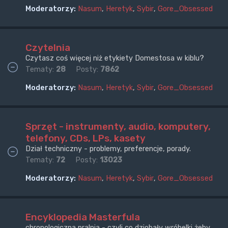
Moderatorzy:
Nasum
,
Heretyk
,
Sybir
,
Gore_Obsessed
Czytelnia
Czytasz coś więcej niż etykiety Domestosa w kiblu?
Tematy:
28
Posty:
7862
Moderatorzy:
Nasum
,
Heretyk
,
Sybir
,
Gore_Obsessed
Sprzęt - instrumenty, audio, komputery,
telefony, CDs, LPs, kasety
Dział techniczny - problemy, preferencje, porady.
Tematy:
72
Posty:
13023
Moderatorzy:
Nasum
,
Heretyk
,
Sybir
,
Gore_Obsessed
Encyklopedia Masterfula
chronologiczna pralnia - czyli co dziobały wróbelki żeby