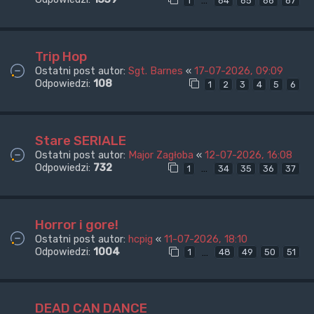
…
1
64
65
66
67
Trip Hop
Ostatni post autor:
Sgt. Barnes
«
17-07-2026, 09:09
Odpowiedzi:
108
1
2
3
4
5
6
Stare SERIALE
Ostatni post autor:
Major Zagłoba
«
12-07-2026, 16:08
Odpowiedzi:
732
…
1
34
35
36
37
Horror i gore!
Ostatni post autor:
hcpig
«
11-07-2026, 18:10
Odpowiedzi:
1004
…
1
48
49
50
51
DEAD CAN DANCE