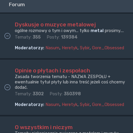
Forum
Dyskusje o muzyce metalowej
ogólne rozmowy o tym i owym... tylko
metal
prosimy....
Tematy:
355
Posty:
139384
Moderatorzy:
Nasum
,
Heretyk
,
Sybir
,
Gore_Obsessed
Opinie o płytach i zespołach
Zasada tworzenia tematu - NAZWA ZESPOŁU +
ewentualnie tytuł płyty lub inna treść jeżeli coś chcemy
dodać.
Tematy:
3302
Posty:
350398
Moderatorzy:
Nasum
,
Heretyk
,
Sybir
,
Gore_Obsessed
O wszystkim i niczym