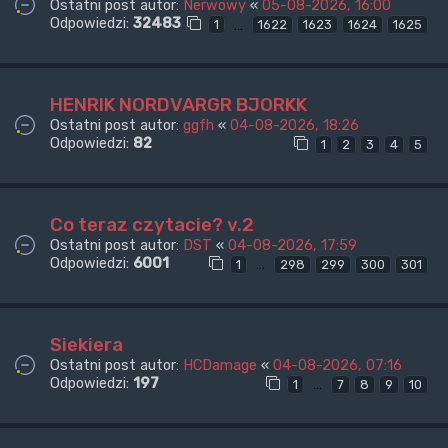
Ostatni post autor:
Nerwowy
«
05-08-2026, 16:00
Odpowiedzi:
32483
…
1
1622
1623
1624
1625
HENRIK NORDVARGR BJORKK
Ostatni post autor:
ggfh
«
04-08-2026, 18:26
Odpowiedzi:
82
1
2
3
4
5
Co teraz czytacie? v.2
Ostatni post autor:
DST
«
04-08-2026, 17:59
Odpowiedzi:
6001
…
1
298
299
300
301
Siekiera
Ostatni post autor:
HCDamage
«
04-08-2026, 07:16
Odpowiedzi:
197
…
1
7
8
9
10