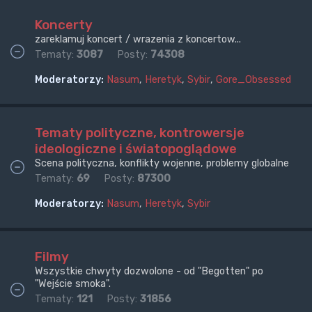
Koncerty
zareklamuj koncert / wrazenia z koncertow...
Tematy:
3087
Posty:
74308
Moderatorzy:
Nasum
,
Heretyk
,
Sybir
,
Gore_Obsessed
Tematy polityczne, kontrowersje
ideologiczne i światopoglądowe
Scena polityczna, konflikty wojenne, problemy globalne
Tematy:
69
Posty:
87300
Moderatorzy:
Nasum
,
Heretyk
,
Sybir
Filmy
Wszystkie chwyty dozwolone - od "Begotten" po
"Wejście smoka".
Tematy:
121
Posty:
31856