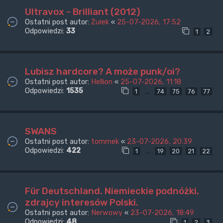
Ultravox - Brilliant (2012)
Ostatni post autor:
Żułek
«
25-07-2026, 17:52
Odpowiedzi:
33
1
2
Lubisz hardcore? A może punk/oi?
Ostatni post autor:
Hellion
«
25-07-2026, 11:18
Odpowiedzi:
1535
…
1
74
75
76
77
SWANS
Ostatni post autor:
tommek
«
23-07-2026, 20:39
Odpowiedzi:
422
…
1
19
20
21
22
Für Deutschland. Niemieckie podnóżki,
zdrajcy interesów Polski.
Ostatni post autor:
Nerwowy
«
23-07-2026, 18:49
Odpowiedzi:
48
1
2
3