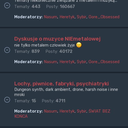
Tematy niekoniecznie związane z metalem i muzyką...
Tematy:
443
Posty:
160667
Moderatorzy:
Nasum
,
Heretyk
,
Sybir
,
Gore_Obsessed
Dyskusje o muzyce NIEmetalowej
nie tylko metalem człowiek żyje
Tematy:
839
Posty:
40172
Moderatorzy:
Nasum
,
Heretyk
,
Sybir
,
Gore_Obsessed
Lochy, piwnice, fabryki, psychiatryki
Dungeon synth, dark ambient, drone, harsh noise i inne
mroki
Tematy:
15
Posty:
4711
Moderatorzy:
Nasum
,
Heretyk
,
Sybir
,
ŚWIAT BEZ
KOŃCA