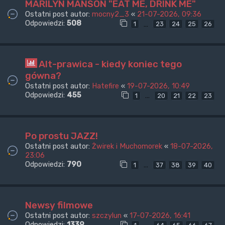
MARILYN MANSON "EAT ME, DRINK ME"
Ostatni post autor:
mocny2_3
«
21-07-2026, 09:36
Odpowiedzi:
508
…
1
23
24
25
26
Alt-prawica - kiedy koniec tego
gówna?
Ostatni post autor:
Hatefire
«
19-07-2026, 10:49
Odpowiedzi:
455
…
1
20
21
22
23
Po prostu JAZZ!
Ostatni post autor:
Żwirek i Muchomorek
«
18-07-2026,
23:06
Odpowiedzi:
790
…
1
37
38
39
40
Newsy filmowe
Ostatni post autor:
szczylun
«
17-07-2026, 16:41
Odpowiedzi:
1339