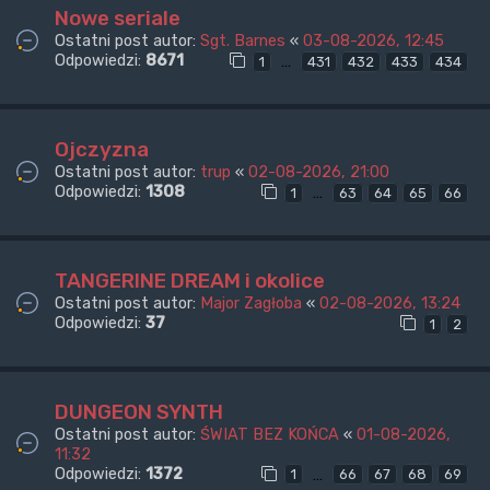
Nowe seriale
Ostatni post autor:
Sgt. Barnes
«
03-08-2026, 12:45
Odpowiedzi:
8671
…
1
431
432
433
434
Ojczyzna
Ostatni post autor:
trup
«
02-08-2026, 21:00
Odpowiedzi:
1308
…
1
63
64
65
66
TANGERINE DREAM i okolice
Ostatni post autor:
Major Zagłoba
«
02-08-2026, 13:24
Odpowiedzi:
37
1
2
DUNGEON SYNTH
Ostatni post autor:
ŚWIAT BEZ KOŃCA
«
01-08-2026,
11:32
Odpowiedzi:
1372
…
1
66
67
68
69