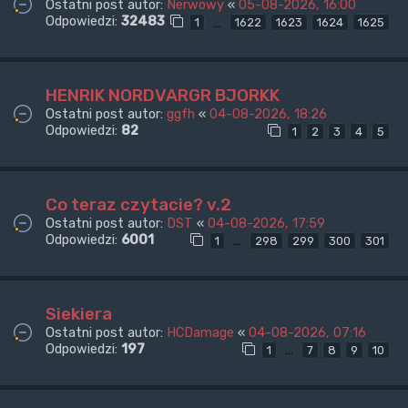
Ostatni post autor:
Nerwowy
«
05-08-2026, 16:00
Odpowiedzi:
32483
…
1
1622
1623
1624
1625
HENRIK NORDVARGR BJORKK
Ostatni post autor:
ggfh
«
04-08-2026, 18:26
Odpowiedzi:
82
1
2
3
4
5
Co teraz czytacie? v.2
Ostatni post autor:
DST
«
04-08-2026, 17:59
Odpowiedzi:
6001
…
1
298
299
300
301
Siekiera
Ostatni post autor:
HCDamage
«
04-08-2026, 07:16
Odpowiedzi:
197
…
1
7
8
9
10