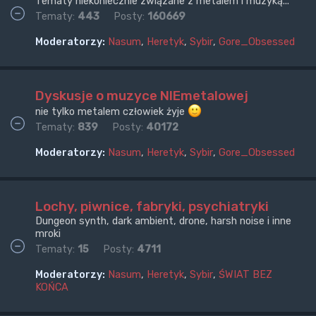
Tematy niekoniecznie związane z metalem i muzyką...
Tematy:
443
Posty:
160669
Moderatorzy:
Nasum
,
Heretyk
,
Sybir
,
Gore_Obsessed
Dyskusje o muzyce NIEmetalowej
nie tylko metalem człowiek żyje
Tematy:
839
Posty:
40172
Moderatorzy:
Nasum
,
Heretyk
,
Sybir
,
Gore_Obsessed
Lochy, piwnice, fabryki, psychiatryki
Dungeon synth, dark ambient, drone, harsh noise i inne
mroki
Tematy:
15
Posty:
4711
Moderatorzy:
Nasum
,
Heretyk
,
Sybir
,
ŚWIAT BEZ
KOŃCA