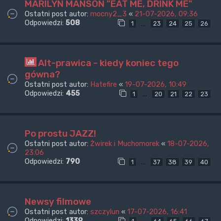
MARILYN MANSON "EAT ME, DRINK ME"
Ostatni post autor:
mocny2_3
«
21-07-2026, 09:36
Odpowiedzi:
508
…
1
23
24
25
26
Alt-prawica - kiedy koniec tego
gówna?
Ostatni post autor:
Hatefire
«
19-07-2026, 10:49
Odpowiedzi:
455
…
1
20
21
22
23
Po prostu JAZZ!
Ostatni post autor:
Żwirek i Muchomorek
«
18-07-2026,
23:06
Odpowiedzi:
790
…
1
37
38
39
40
Newsy filmowe
Ostatni post autor:
szczylun
«
17-07-2026, 16:41
Odpowiedzi:
1339