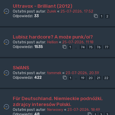
Ultravox - Brilliant (2012)
Ostatni post autor:
Żułek
«
25-07-2026, 17:52
Odpowiedzi:
33
1
2
Lubisz hardcore? A może punk/oi?
Ostatni post autor:
Hellion
«
25-07-2026, 11:18
Odpowiedzi:
1535
…
1
74
75
76
77
SWANS
Ostatni post autor:
tommek
«
23-07-2026, 20:39
Odpowiedzi:
422
…
1
19
20
21
22
Für Deutschland. Niemieckie podnóżki,
zdrajcy interesów Polski.
Ostatni post autor:
Nerwowy
«
23-07-2026, 18:49
Odpowiedzi:
48
1
2
3