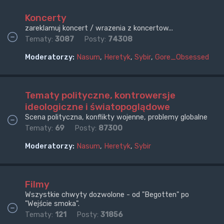
Koncerty
zareklamuj koncert / wrazenia z koncertow...
Tematy:
3087
Posty:
74308
Moderatorzy:
Nasum
,
Heretyk
,
Sybir
,
Gore_Obsessed
Tematy polityczne, kontrowersje
ideologiczne i światopoglądowe
Scena polityczna, konflikty wojenne, problemy globalne
Tematy:
69
Posty:
87300
Moderatorzy:
Nasum
,
Heretyk
,
Sybir
Filmy
Wszystkie chwyty dozwolone - od "Begotten" po
"Wejście smoka".
Tematy:
121
Posty:
31856