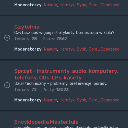
Moderatorzy:
Nasum
,
Heretyk
,
Sybir
,
Gore_Obsessed
Czytelnia
Czytasz coś więcej niż etykiety Domestosa w kiblu?
Tematy:
28
Posty:
7862
Moderatorzy:
Nasum
,
Heretyk
,
Sybir
,
Gore_Obsessed
Sprzęt - instrumenty, audio, komputery,
telefony, CDs, LPs, kasety
Dział techniczny - problemy, preferencje, porady.
Tematy:
72
Posty:
13023
Moderatorzy:
Nasum
,
Heretyk
,
Sybir
,
Gore_Obsessed
Encyklopedia Masterfula
chronologiczna pralnia - czyli co dziobały wróbelki żeby