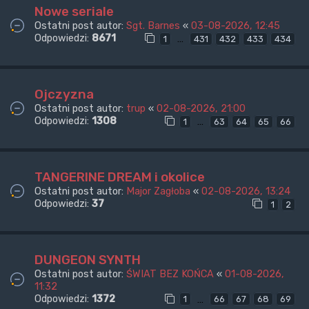
Nowe seriale
Ostatni post autor:
Sgt. Barnes
«
03-08-2026, 12:45
Odpowiedzi:
8671
…
1
431
432
433
434
Ojczyzna
Ostatni post autor:
trup
«
02-08-2026, 21:00
Odpowiedzi:
1308
…
1
63
64
65
66
TANGERINE DREAM i okolice
Ostatni post autor:
Major Zagłoba
«
02-08-2026, 13:24
Odpowiedzi:
37
1
2
DUNGEON SYNTH
Ostatni post autor:
ŚWIAT BEZ KOŃCA
«
01-08-2026,
11:32
Odpowiedzi:
1372
…
1
66
67
68
69