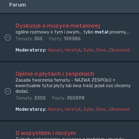
Forum
Dyskusje o muzyce metalowej
ogólne rozmowy o tym i owym... tylko
metal
prosimy....
Tematy:
355
Posty:
139386
Moderatorzy:
Nasum
,
Heretyk
,
Sybir
,
Gore_Obsessed
Opinie o płytach i zespołach
Zasada tworzenia tematu - NAZWA ZESPOŁU +
ewentualnie tytuł płyty lub inna treść jeżeli coś chcemy
dodać.
Tematy:
3302
Posty:
350398
Moderatorzy:
Nasum
,
Heretyk
,
Sybir
,
Gore_Obsessed
O wszystkim i niczym