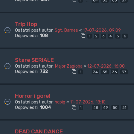
…
1
64
65
66
67
Trip Hop
Ostatni post autor:
Sgt. Barnes
«
17-07-2026, 09:09
Odpowiedzi:
108
1
2
3
4
5
6
Stare SERIALE
Ostatni post autor:
Major Zagłoba
«
12-07-2026, 16:08
Odpowiedzi:
732
…
1
34
35
36
37
Horror i gore!
Ostatni post autor:
hcpig
«
11-07-2026, 18:10
Odpowiedzi:
1004
…
1
48
49
50
51
DEAD CAN DANCE