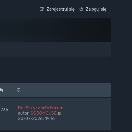
Zarejestruj się
Zaloguj się
Re: Przyszłość forum
1236
W
autor:
SODOMOUSE
y
20-07-2026, 19:16
ś
w