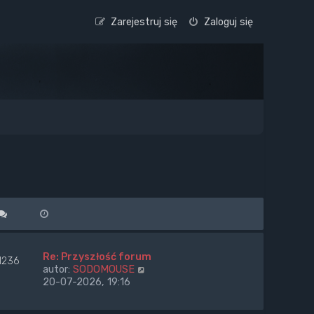
Zarejestruj się
Zaloguj się
Re: Przyszłość forum
1236
W
autor:
SODOMOUSE
y
20-07-2026, 19:16
ś
w