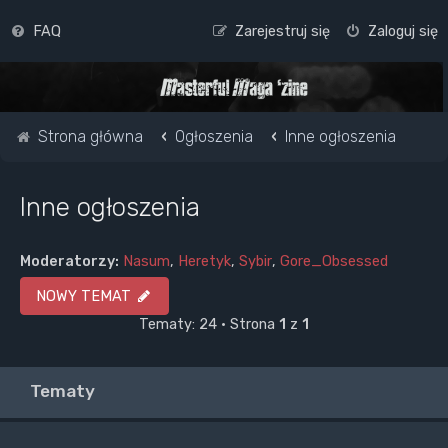
FAQ
Zarejestruj się
Zaloguj się
Strona główna
Ogłoszenia
Inne ogłoszenia
Inne ogłoszenia
Moderatorzy:
Nasum
,
Heretyk
,
Sybir
,
Gore_Obsessed
NOWY TEMAT
Tematy: 24 • Strona
1
z
1
Tematy