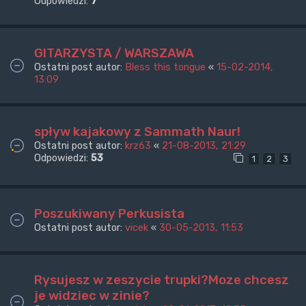
Odpowiedzi:
7
GITARZYSTA / WARSZAWA
Ostatni post autor:
Bless this tongue
«
15-02-2014,
13:09
spływ kajakowy z Sammath Naur!
Ostatni post autor:
krz63
«
21-08-2013, 21:29
Odpowiedzi:
53
1
2
3
Poszukiwany Perkusista
Ostatni post autor:
vicek
«
30-05-2013, 11:53
Rysujesz w zeszycie trupki?Moze chcesz
je widziec w zinie?