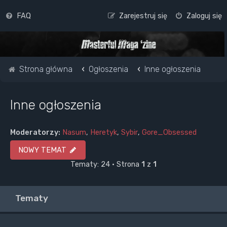
FAQ
Zarejestruj się
Zaloguj się
Strona główna
Ogłoszenia
Inne ogłoszenia
Inne ogłoszenia
Moderatorzy:
Nasum
,
Heretyk
,
Sybir
,
Gore_Obsessed
NOWY TEMAT
Tematy: 24 • Strona
1
z
1
Tematy