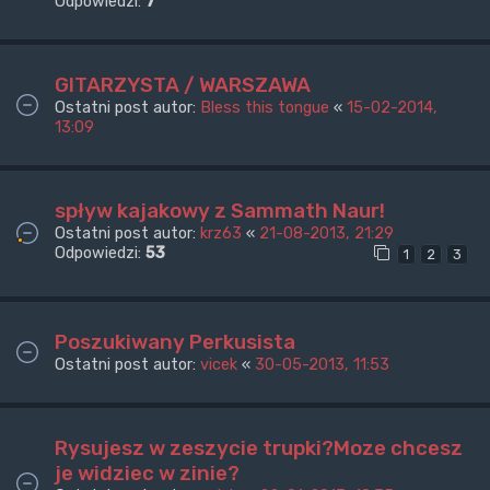
Odpowiedzi:
7
GITARZYSTA / WARSZAWA
Ostatni post autor:
Bless this tongue
«
15-02-2014,
13:09
spływ kajakowy z Sammath Naur!
Ostatni post autor:
krz63
«
21-08-2013, 21:29
Odpowiedzi:
53
1
2
3
Poszukiwany Perkusista
Ostatni post autor:
vicek
«
30-05-2013, 11:53
Rysujesz w zeszycie trupki?Moze chcesz
je widziec w zinie?