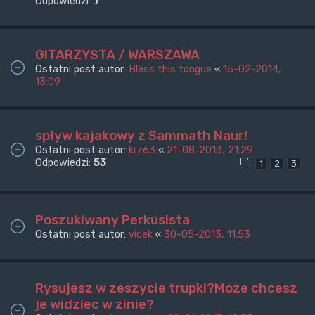
Odpowiedzi:
7
GITARZYSTA / WARSZAWA
Ostatni post autor:
Bless this tongue
«
15-02-2014,
13:09
spływ kajakowy z Sammath Naur!
Ostatni post autor:
krz63
«
21-08-2013, 21:29
Odpowiedzi:
53
1
2
3
Poszukiwany Perkusista
Ostatni post autor:
vicek
«
30-05-2013, 11:53
Rysujesz w zeszycie trupki?Moze chcesz
je widziec w zinie?