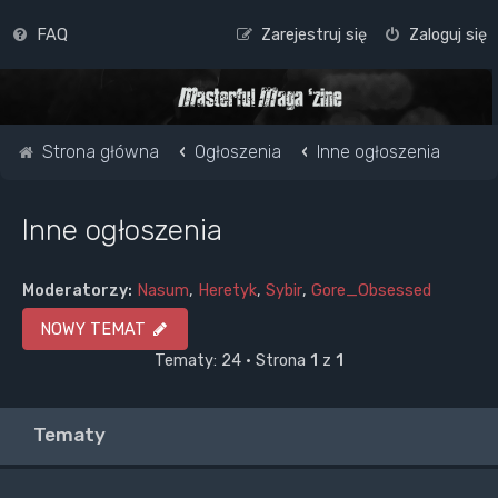
FAQ
Zarejestruj się
Zaloguj się
Strona główna
Ogłoszenia
Inne ogłoszenia
Inne ogłoszenia
Moderatorzy:
Nasum
,
Heretyk
,
Sybir
,
Gore_Obsessed
NOWY TEMAT
Tematy: 24 • Strona
1
z
1
Tematy