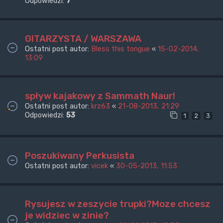
Odpowiedzi:
7
GITARZYSTA / WARSZAWA
Ostatni post autor:
Bless this tongue
«
15-02-2014,
13:09
spływ kajakowy z Sammath Naur!
Ostatni post autor:
krz63
«
21-08-2013, 21:29
Odpowiedzi:
53
1
2
3
Poszukiwany Perkusista
Ostatni post autor:
vicek
«
30-05-2013, 11:53
Rysujesz w zeszycie trupki?Moze chcesz
je widziec w zinie?