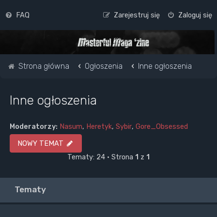
FAQ
Zarejestruj się
Zaloguj się
Strona główna
Ogłoszenia
Inne ogłoszenia
Inne ogłoszenia
Moderatorzy:
Nasum
,
Heretyk
,
Sybir
,
Gore_Obsessed
NOWY TEMAT
Tematy: 24 • Strona
1
z
1
Tematy