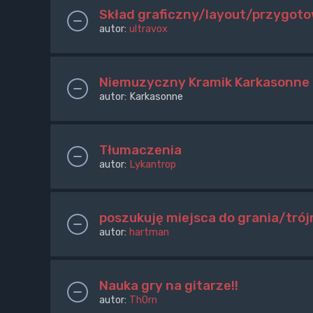
Skład graficzny/layout/przygoto
autor:
ultravox
Niemuzyczny Kramik Karkasonne
autor:
Karkasonne
Tłumaczenia
autor:
Lykantrop
poszukuję miejsca do grania/tró
autor:
hartman
Nauka gry na gitarze!!
autor:
Th0rn