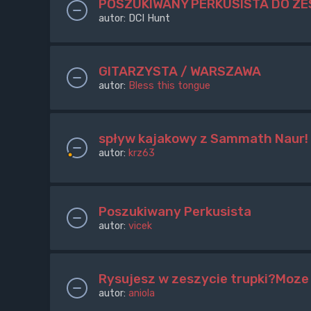
POSZUKIWANY PERKUSISTA DO Z
autor:
DCI Hunt
GITARZYSTA / WARSZAWA
autor:
Bless this tongue
spływ kajakowy z Sammath Naur!
autor:
krz63
Poszukiwany Perkusista
autor:
vicek
Rysujesz w zeszycie trupki?Moze 
autor:
aniola