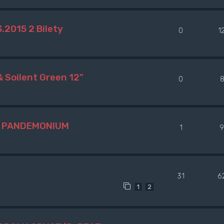
.2015 2 Bilety
0
1
Soilent Green 12"
0
yt PANDEMONIUM
1
9
31
6
1
2