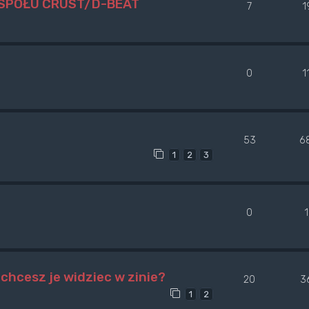
ESPOŁU CRUST/D-BEAT
7
1
0
1
53
6
1
2
3
0
1
chcesz je widziec w zinie?
20
3
1
2