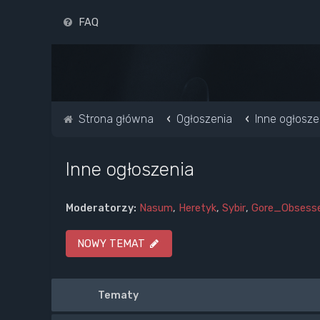
FAQ
Strona główna
Ogłoszenia
Inne ogłosze
Inne ogłoszenia
Moderatorzy:
Nasum
,
Heretyk
,
Sybir
,
Gore_Obsess
NOWY TEMAT
Tematy