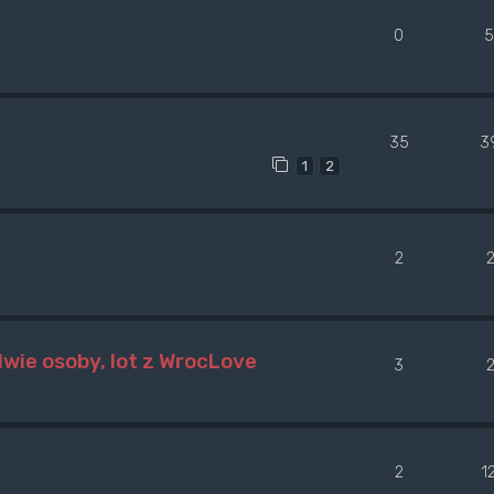
0
5
35
3
1
2
2
 dwie osoby, lot z WrocLove
3
2
1