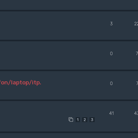
3
2
0
on/laptop/itp.
0
41
4
1
2
3