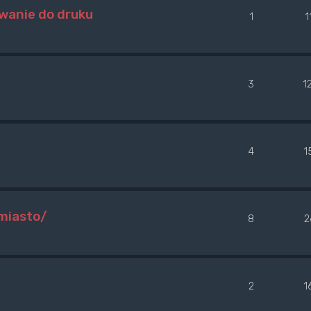
wanie do druku
1
1
3
1
4
1
jmiasto/
8
2
2
1