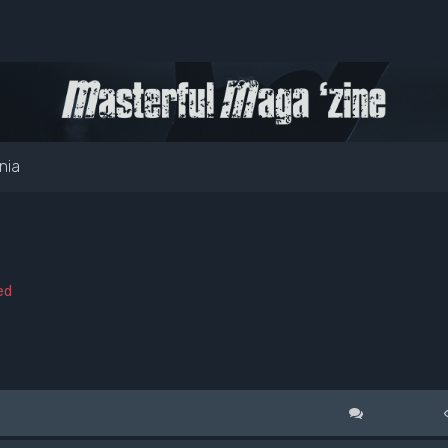
nia
ed