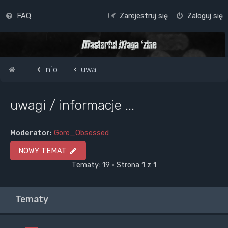
FAQ
Zarejestruj się
Zaloguj się
Strona główna
Info o masterful i forum
uwagi / informacje ...
uwagi / informacje ...
Moderator:
Gore_Obsessed
NOWY TEMAT
Tematy: 19 • Strona
1
z
1
Tematy