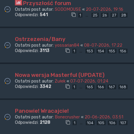
Przyszłość forum
Ostatni post autor:
SODOMOUSE
«
20-07-2026, 19:16
Odpowiedzi:
541
…
1
25
26
27
28
Ostrzezenia/Bany
Ostatni post autor:
yossarian84
«
08-07-2026, 17:22
Odpowiedzi:
3113
…
1
153
154
155
156
Nowa wersja Masterful (UPDATE)
Ostatni post autor:
Żułek
«
07-07-2026, 01:24
Odpowiedzi:
3342
…
1
165
166
167
168
Panowie! Wracajcie!
Ostatni post autor:
Bonecrusher
«
20-06-2026, 03:51
Odpowiedzi:
2128
…
1
104
105
106
107