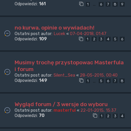
Odpowiedzi:
161
…
1
6
7
8
9
no kurwa, opinie o wywiadach!
Ostatni post autor:
Lucek
«
07-04-2018, 01:47
Odpowiedzi:
109
1
2
3
4
5
6
Musimy trochę przystopowac Masterfula
i forum
Ostatni post autor:
Silent_Sea
«
28-05-2015, 00:40
Odpowiedzi:
149
…
1
5
6
7
8
Wygląd forum / 3 wersje do wyboru
Ostatni post autor:
masterful
«
22-01-2015, 15:37
Odpowiedzi:
70
1
2
3
4