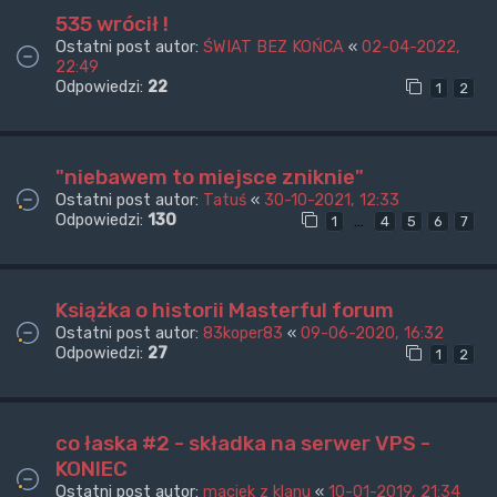
535 wrócił !
Ostatni post autor:
ŚWIAT BEZ KOŃCA
«
02-04-2022,
22:49
Odpowiedzi:
22
1
2
"niebawem to miejsce zniknie"
Ostatni post autor:
Tatuś
«
30-10-2021, 12:33
Odpowiedzi:
130
…
1
4
5
6
7
Książka o historii Masterful forum
Ostatni post autor:
83koper83
«
09-06-2020, 16:32
Odpowiedzi:
27
1
2
co łaska #2 - składka na serwer VPS -
KONIEC
Ostatni post autor:
maciek z klanu
«
10-01-2019, 21:34