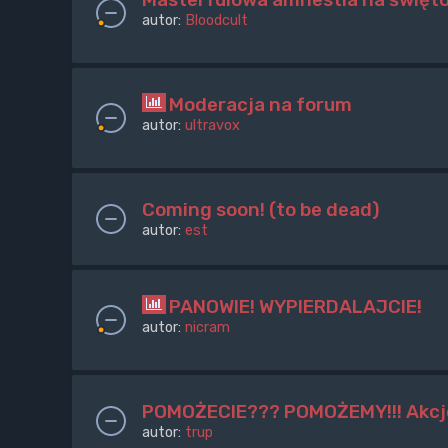
autor:
Bloodcult
Moderacja na forum
autor:
ultravox
Coming soon! (to be dead)
autor:
est
PANOWIE! WYPIERDALAJCIE!
autor:
nicram
POMOŻECIE??? POMOŻEMY!!! Akcje 
autor:
trup