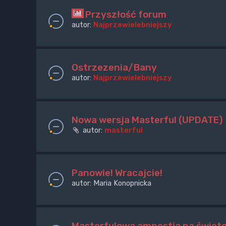
Przyszłość forum
autor:
Najprzewielebniejszy
Ostrzezenia/Bany
autor:
Najprzewielebniejszy
Nowa wersja Masterful (UPDATE)
autor:
masterful
Panowie! Wracajcie!
autor:
Maria Konopnicka
Masterfulowa amnestia na święt