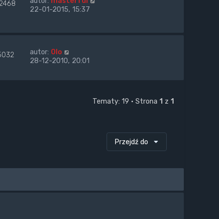
autor:
masterful
12468
22-01-2015, 15:37
autor:
Olo
5032
28-12-2010, 20:01
Tematy: 19 • Strona
1
z
1
Przejdź do