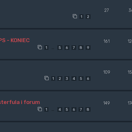
27
3
1
2
PS - KONIEC
161
1
…
1
5
6
7
8
9
109
1
1
2
3
4
5
6
erfula i forum
149
1
…
1
4
5
6
7
8