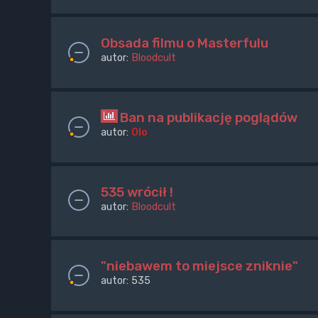
Obsada filmu o Masterfulu
autor:
Bloodcult
Ban na publikację poglądów
autor:
Olo
535 wrócił !
autor:
Bloodcult
"niebawem to miejsce zniknie"
autor:
535