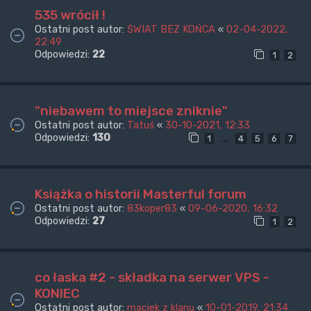
535 wrócił !
Ostatni post autor:
ŚWIAT BEZ KOŃCA
«
02-04-2022,
22:49
Odpowiedzi:
22
1
2
"niebawem to miejsce zniknie"
Ostatni post autor:
Tatuś
«
30-10-2021, 12:33
Odpowiedzi:
130
…
1
4
5
6
7
Książka o historii Masterful forum
Ostatni post autor:
83koper83
«
09-06-2020, 16:32
Odpowiedzi:
27
1
2
co łaska #2 - składka na serwer VPS -
KONIEC
Ostatni post autor:
maciek z klanu
«
10-01-2019, 21:34