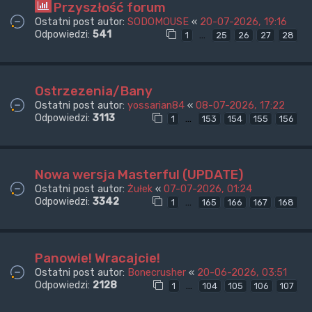
Przyszłość forum
Ostatni post autor:
SODOMOUSE
«
20-07-2026, 19:16
Odpowiedzi:
541
…
1
25
26
27
28
Ostrzezenia/Bany
Ostatni post autor:
yossarian84
«
08-07-2026, 17:22
Odpowiedzi:
3113
…
1
153
154
155
156
Nowa wersja Masterful (UPDATE)
Ostatni post autor:
Żułek
«
07-07-2026, 01:24
Odpowiedzi:
3342
…
1
165
166
167
168
Panowie! Wracajcie!
Ostatni post autor:
Bonecrusher
«
20-06-2026, 03:51
Odpowiedzi:
2128
…
1
104
105
106
107