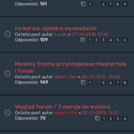
Odpowiedzi:
161
…
1
6
7
8
9
no kurwa, opinie o wywiadach!
Ostatni post autor:
Lucek
«
07-04-2018, 01:47
Odpowiedzi:
109
1
2
3
4
5
6
Musimy trochę przystopowac Masterfula
i forum
Ostatni post autor:
Silent_Sea
«
28-05-2015, 00:40
Odpowiedzi:
149
…
1
5
6
7
8
Wygląd forum / 3 wersje do wyboru
Ostatni post autor:
masterful
«
22-01-2015, 15:37
Odpowiedzi:
70
1
2
3
4