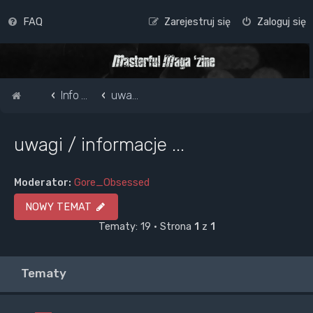
FAQ
Zarejestruj się
Zaloguj się
Strona główna
Info o masterful i forum
uwagi / informacje ...
uwagi / informacje ...
Moderator:
Gore_Obsessed
NOWY TEMAT
Tematy: 19 • Strona
1
z
1
Tematy