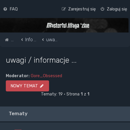
FAQ
Zarejestruj się
Zaloguj się
Strona główna
Info o masterful i forum
uwagi / informacje ...
uwagi / informacje ...
Moderator:
Gore_Obsessed
NOWY TEMAT
Tematy: 19 • Strona
1
z
1
Tematy