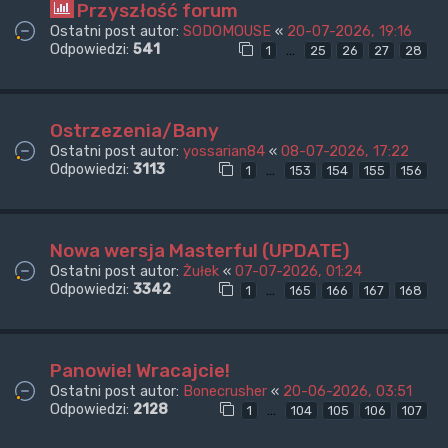
Przyszłość forum
Ostatni post autor:
SODOMOUSE
«
20-07-2026, 19:16
Odpowiedzi:
541
…
1
25
26
27
28
Ostrzezenia/Bany
Ostatni post autor:
yossarian84
«
08-07-2026, 17:22
Odpowiedzi:
3113
…
1
153
154
155
156
Nowa wersja Masterful (UPDATE)
Ostatni post autor:
Żułek
«
07-07-2026, 01:24
Odpowiedzi:
3342
…
1
165
166
167
168
Panowie! Wracajcie!
Ostatni post autor:
Bonecrusher
«
20-06-2026, 03:51
Odpowiedzi:
2128
…
1
104
105
106
107