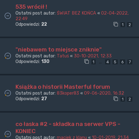
535 wrócił !
Ostatni post autor:
ŚWIAT BEZ KOŃCA
«
02-04-2022,
22:49
Odpowiedzi:
22
1
2
"niebawem to miejsce zniknie"
Ostatni post autor:
Tatuś
«
30-10-2021, 12:33
Odpowiedzi:
130
…
1
4
5
6
7
Książka o historii Masterful forum
Ostatni post autor:
83koper83
«
09-06-2020, 16:32
Odpowiedzi:
27
1
2
co łaska #2 - składka na serwer VPS -
KONIEC
Ostatni post autor:
maciek z klanu
«
10-01-2019, 21:34