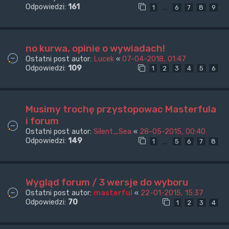
Odpowiedzi:
161
…
1
6
7
8
9
no kurwa, opinie o wywiadach!
Ostatni post autor:
Lucek
«
07-04-2018, 01:47
Odpowiedzi:
109
1
2
3
4
5
6
Musimy trochę przystopowac Masterfula
i forum
Ostatni post autor:
Silent_Sea
«
28-05-2015, 00:40
Odpowiedzi:
149
…
1
5
6
7
8
Wygląd forum / 3 wersje do wyboru
Ostatni post autor:
masterful
«
22-01-2015, 15:37
Odpowiedzi:
70
1
2
3
4