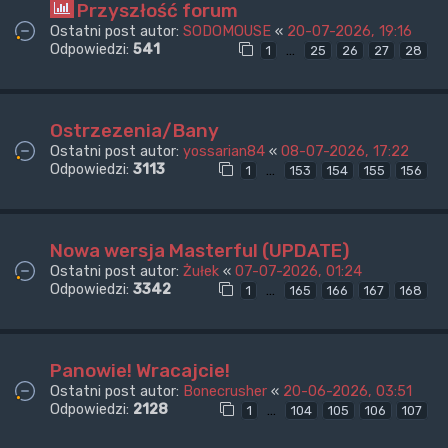
Przyszłość forum
Ostatni post autor:
SODOMOUSE
«
20-07-2026, 19:16
Odpowiedzi:
541
…
1
25
26
27
28
Ostrzezenia/Bany
Ostatni post autor:
yossarian84
«
08-07-2026, 17:22
Odpowiedzi:
3113
…
1
153
154
155
156
Nowa wersja Masterful (UPDATE)
Ostatni post autor:
Żułek
«
07-07-2026, 01:24
Odpowiedzi:
3342
…
1
165
166
167
168
Panowie! Wracajcie!
Ostatni post autor:
Bonecrusher
«
20-06-2026, 03:51
Odpowiedzi:
2128
…
1
104
105
106
107