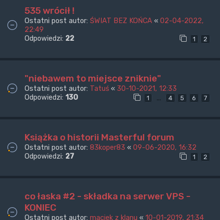
535 wrócił !
Ostatni post autor:
ŚWIAT BEZ KOŃCA
«
02-04-2022,
22:49
Odpowiedzi:
22
1
2
"niebawem to miejsce zniknie"
Ostatni post autor:
Tatuś
«
30-10-2021, 12:33
Odpowiedzi:
130
…
1
4
5
6
7
Książka o historii Masterful forum
Ostatni post autor:
83koper83
«
09-06-2020, 16:32
Odpowiedzi:
27
1
2
co łaska #2 - składka na serwer VPS -
KONIEC
Ostatni post autor:
maciek z klanu
«
10-01-2019, 21:34