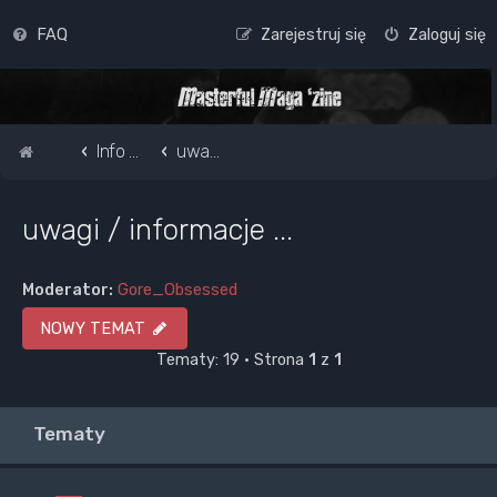
FAQ
Zarejestruj się
Zaloguj się
Strona główna
Info o masterful i forum
uwagi / informacje ...
uwagi / informacje ...
Moderator:
Gore_Obsessed
NOWY TEMAT
Tematy: 19 • Strona
1
z
1
Tematy