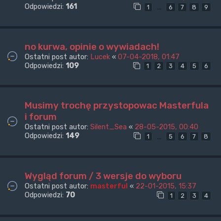
Odpowiedzi:
161
…
1
6
7
8
9
no kurwa, opinie o wywiadach!
Ostatni post autor:
Lucek
«
07-04-2018, 01:47
Odpowiedzi:
109
1
2
3
4
5
6
Musimy trochę przystopowac Masterfula
i forum
Ostatni post autor:
Silent_Sea
«
28-05-2015, 00:40
Odpowiedzi:
149
…
1
5
6
7
8
Wygląd forum / 3 wersje do wyboru
Ostatni post autor:
masterful
«
22-01-2015, 15:37
Odpowiedzi:
70
1
2
3
4