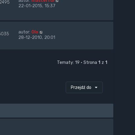
autor:
masterful
12495
22-01-2015, 15:37
autor:
Olo
5035
28-12-2010, 20:01
Tematy: 19 • Strona
1
z
1
Przejdź do