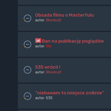
Obsada filmu o Masterfulu
autor:
Bloodcult
Ban na publikację poglądów
autor:
Olo
535 wrócił !
autor:
Bloodcult
"niebawem to miejsce zniknie"
autor:
535