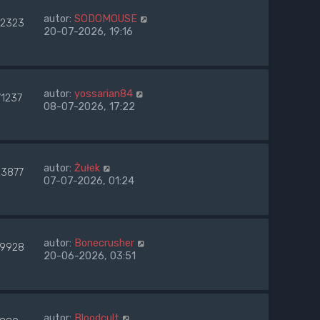
autor:
SODOMOUSE
2323
20-07-2026, 19:16
autor:
yossarian84
71237
08-07-2026, 17:22
autor:
Żułek
23877
07-07-2026, 01:24
autor:
Bonecrusher
9928
20-06-2026, 03:51
autor:
Bloodcult