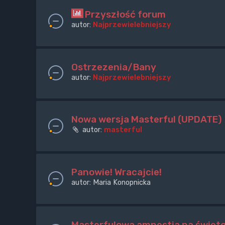
Przyszłość forum
autor:
Najprzewielebniejszy
Ostrzezenia/Bany
autor:
Najprzewielebniejszy
Nowa wersja Masterful (UPDATE)
autor:
masterful
Panowie! Wracajcie!
autor:
Maria Konopnicka
Masterfulowa amnestia na święt