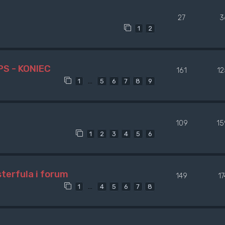
27
3
1
2
PS - KONIEC
161
1
…
1
5
6
7
8
9
109
15
1
2
3
4
5
6
erfula i forum
149
1
…
1
4
5
6
7
8