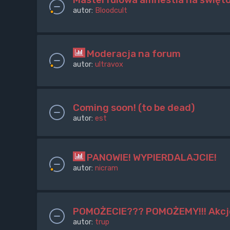
autor:
Bloodcult
Moderacja na forum
autor:
ultravox
Coming soon! (to be dead)
autor:
est
PANOWIE! WYPIERDALAJCIE!
autor:
nicram
POMOŻECIE??? POMOŻEMY!!! Akcje 
autor:
trup