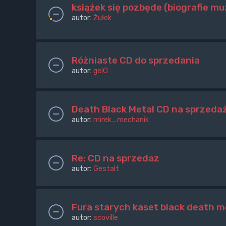
książek się pozbęde (biografie m
autor:
Żułek
Różniaste CD do sprzedania
autor:
gelO
Death Black Metal CD na sprzeda
autor:
mirek_mechanik
Re: CD na sprzedaz
autor:
Gestalt
Fura starych kaset black death 
autor:
scoville