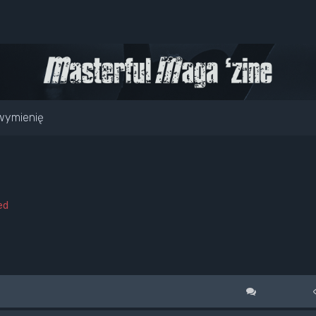
wymienię
ed