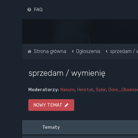
FAQ
Strona główna
Ogłoszenia
sprzedam / 
sprzedam / wymienię
Moderatorzy:
Nasum
,
Heretyk
,
Sybir
,
Gore_Obsess
NOWY TEMAT
Tematy