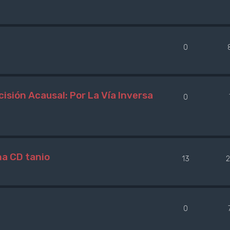
0
isión Acausal: Por La Vía Inversa
0
na CD tanio
13
2
0