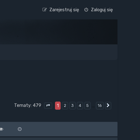
Zarejestruj się
Zaloguj się
Tematy: 479
1
…
2
3
4
5
16
Następna
Strona
1
z
16