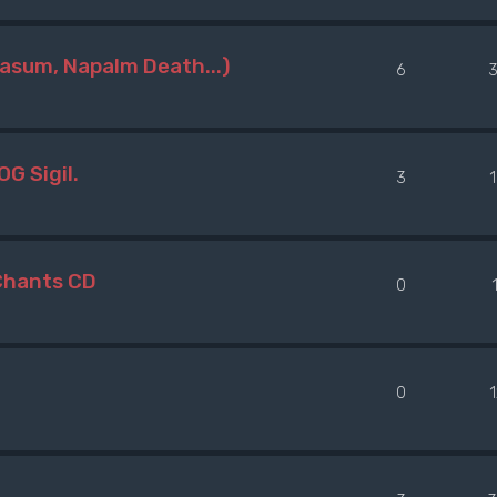
Nasum, Napalm Death...)
6
G Sigil.
3
 Chants CD
0
0