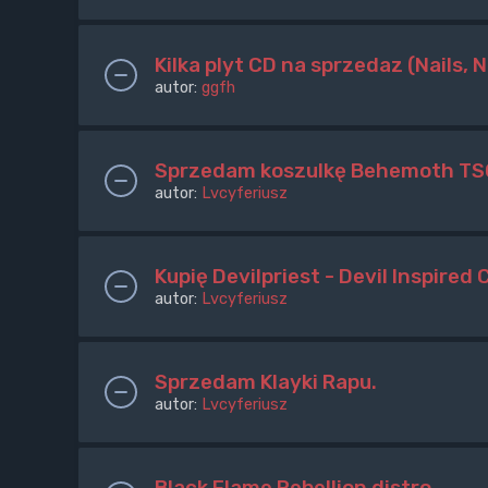
Kilka plyt CD na sprzedaz (Nails, 
autor:
ggfh
Sprzedam koszulkę Behemoth TSO
autor:
Lvcyferiusz
Kupię Devilpriest - Devil Inspired
autor:
Lvcyferiusz
Sprzedam Klayki Rapu.
autor:
Lvcyferiusz
Black Flame Rebellion distro