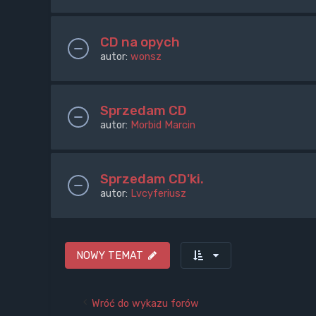
CD na opych
autor:
wonsz
Sprzedam CD
autor:
Morbid Marcin
Sprzedam CD'ki.
autor:
Lvcyferiusz
NOWY TEMAT
Wróć do wykazu forów