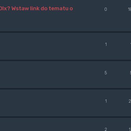
lx? Wstaw link do tematu o
0
1
1
5
1
2
2