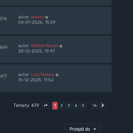
autor:
wonsz
1516
04-01-2026, 15:59
autor:
Morbid Marcin
1899
28-12-2025, 19:47
autor:
Lvcyferiusz
1477
15-12-2025, 11:52
Tematy: 479
1
…
2
3
4
5
16
Następna
Strona
1
z
16
Przejdź do