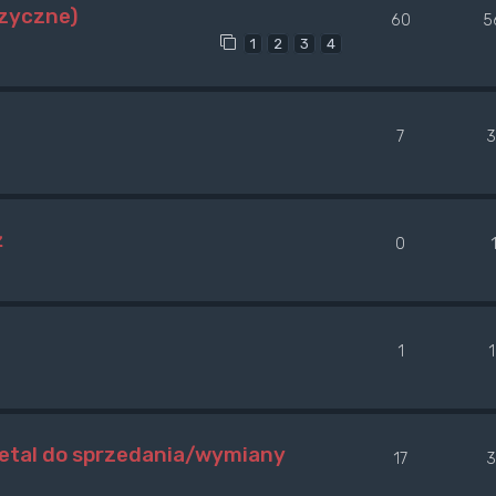
uzyczne)
60
5
1
2
3
4
7
3
ż
0
1
metal do sprzedania/wymiany
17
3