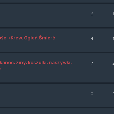
2
ości+Krew. Ogień.Śmierć
4
kanoc, ziny, koszulki, naszywki,
7
e
0