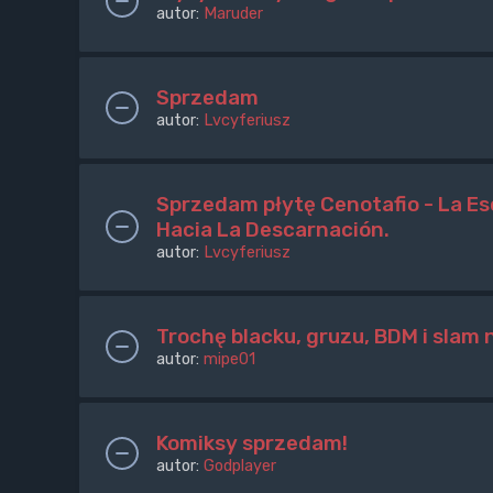
autor:
Maruder
Sprzedam
autor:
Lvcyferiusz
Sprzedam płytę Cenotafio - La Esc
Hacia La Descarnación.
autor:
Lvcyferiusz
Trochę blacku, gruzu, BDM i slam 
autor:
mipe01
Komiksy sprzedam!
autor:
Godplayer