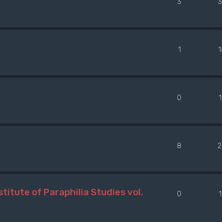
3
3
1
0
8
2
titute of Paraphilia Studies vol.
0