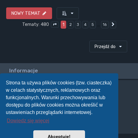
NOWY TEMAT
Tematy: 480
1
…
2
3
4
5
16
Następna
Strona
1
z
16
Przejdź do
Informacje
Strona ta używa plików cookies (tzw. ciasteczka)
w celach statystycznych, reklamowych oraz
Twoje uprawnienia na tym forum
funkcjonalnych. Warunki przechowywania lub
Nie możesz
tworzyć nowych tematów
dostępu do plików cookies można określić w
Nie możesz
odpowiadać w tematach
Nie możesz
zmieniać swoich postów
ustawieniach przeglądarki internetowej.
Nie możesz
usuwać swoich postów
Dowiedz się więcej
Nie możesz
dodawać załączników
Akceptuję!