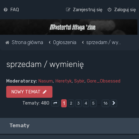
FAQ
Zarejestruj się
Zaloguj się
Strona główna
Ogłoszenia
sprzedam / wymienię
sprzedam / wymienię
Moderatorzy:
Nasum
,
Heretyk
,
Sybir
,
Gore_Obsessed
NOWY TEMAT
Tematy: 480
1
…
2
3
4
5
16
Następna
Strona
1
z
16
Tematy