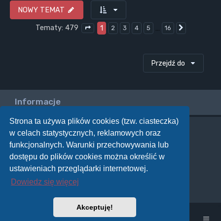
NOWY TEMAT
Tematy: 479
1
…
2
3
4
5
16
Następna
Strona
1
z
16
Przejdź do
Informacje
Strona ta używa plików cookies (tzw. ciasteczka)
w celach statystycznych, reklamowych oraz
Twoje uprawnienia na tym forum
funkcjonalnych. Warunki przechowywania lub
Nie możesz
tworzyć nowych tematów
dostępu do plików cookies można określić w
Nie możesz
odpowiadać w tematach
Nie możesz
zmieniać swoich postów
ustawieniach przeglądarki internetowej.
Nie możesz
usuwać swoich postów
Dowiedz się więcej
Nie możesz
dodawać załączników
Akceptuję!
Strona główna