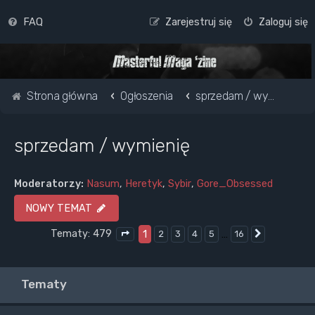
FAQ
Zarejestruj się
Zaloguj się
Strona główna
Ogłoszenia
sprzedam / wymienię
sprzedam / wymienię
Moderatorzy:
Nasum
,
Heretyk
,
Sybir
,
Gore_Obsessed
NOWY TEMAT
Tematy: 479
1
…
2
3
4
5
16
Następna
Strona
1
z
16
Tematy