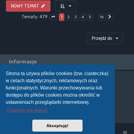
NOWY TEMAT
Tematy: 479
1
…
2
3
4
5
16
Następna
Strona
1
z
16
Przejdź do
Informacje
Strona ta używa plików cookies (tzw. ciasteczka)
w celach statystycznych, reklamowych oraz
Twoje uprawnienia na tym forum
funkcjonalnych. Warunki przechowywania lub
Nie możesz
tworzyć nowych tematów
dostępu do plików cookies można określić w
Nie możesz
odpowiadać w tematach
Nie możesz
zmieniać swoich postów
ustawieniach przeglądarki internetowej.
Nie możesz
usuwać swoich postów
Dowiedz się więcej
Nie możesz
dodawać załączników
Akceptuję!
Strona główna