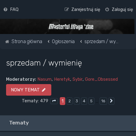
FAQ
Zarejestruj się
Zaloguj się
Strona główna
Ogłoszenia
sprzedam / wymienię
sprzedam / wymienię
Moderatorzy:
Nasum
,
Heretyk
,
Sybir
,
Gore_Obsessed
NOWY TEMAT
Tematy: 479
1
…
2
3
4
5
16
Następna
Strona
1
z
16
Tematy