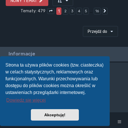
NOWY TEMAT
Tematy: 479
1
…
2
3
4
5
16
Następna
Strona
1
z
16
Przejdź do
Informacje
Strona ta używa plików cookies (tzw. ciasteczka)
w celach statystycznych, reklamowych oraz
Twoje uprawnienia na tym forum
funkcjonalnych. Warunki przechowywania lub
Nie możesz
tworzyć nowych tematów
dostępu do plików cookies można określić w
Nie możesz
odpowiadać w tematach
Nie możesz
zmieniać swoich postów
ustawieniach przeglądarki internetowej.
Nie możesz
usuwać swoich postów
Dowiedz się więcej
Nie możesz
dodawać załączników
Akceptuję!
Strona główna