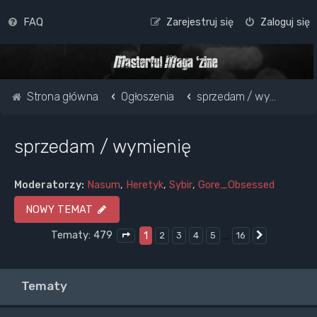
FAQ
Zarejestruj się
Zaloguj się
Strona główna
Ogłoszenia
sprzedam / wymienię
sprzedam / wymienię
Moderatorzy:
Nasum
,
Heretyk
,
Sybir
,
Gore_Obsessed
NOWY TEMAT
Tematy: 479
1
…
2
3
4
5
16
Następna
Strona
1
z
16
Tematy