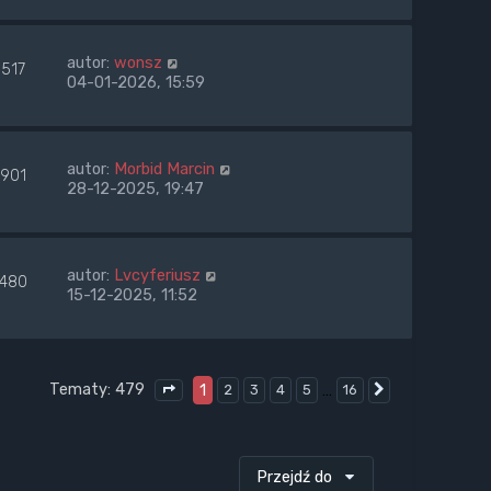
autor:
wonsz
1517
04-01-2026, 15:59
autor:
Morbid Marcin
1901
28-12-2025, 19:47
autor:
Lvcyferiusz
1480
15-12-2025, 11:52
Tematy: 479
1
…
2
3
4
5
16
Następna
Strona
1
z
16
Przejdź do