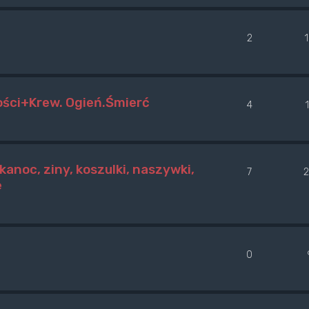
2
ości+Krew. Ogień.Śmierć
4
kanoc, ziny, koszulki, naszywki,
7
e
0