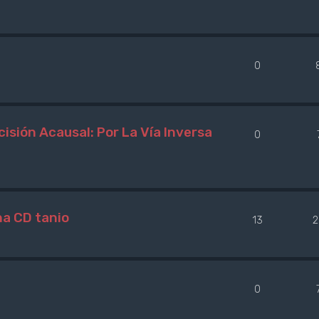
0
isión Acausal: Por La Vía Inversa
0
na CD tanio
13
2
0