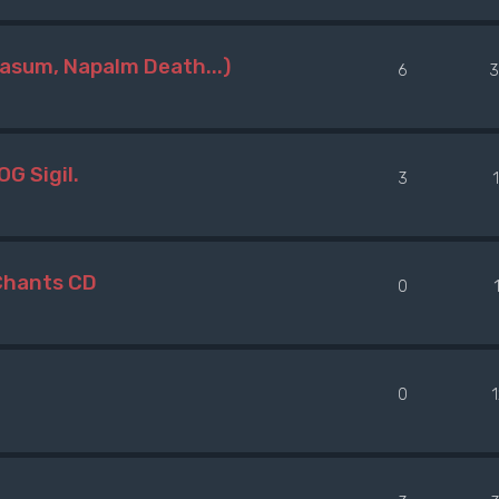
Nasum, Napalm Death...)
6
3
G Sigil.
3
 Chants CD
0
0