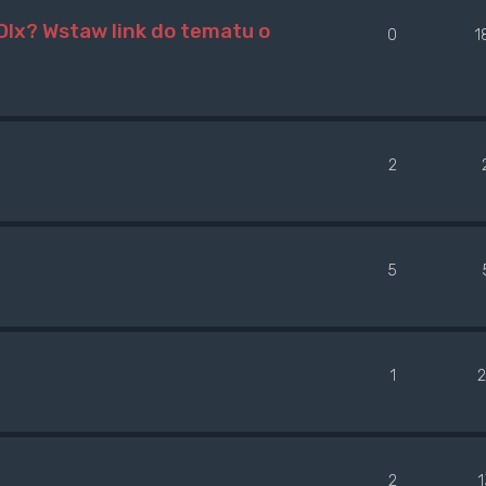
lx? Wstaw link do tematu o
0
1
2
5
1
2
2