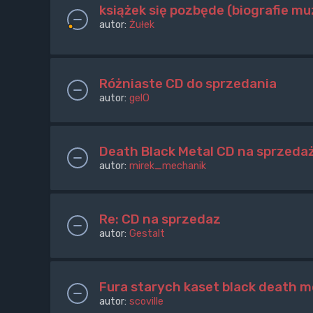
książek się pozbęde (biografie m
autor:
Żułek
Różniaste CD do sprzedania
autor:
gelO
Death Black Metal CD na sprzeda
autor:
mirek_mechanik
Re: CD na sprzedaz
autor:
Gestalt
Fura starych kaset black death 
autor:
scoville