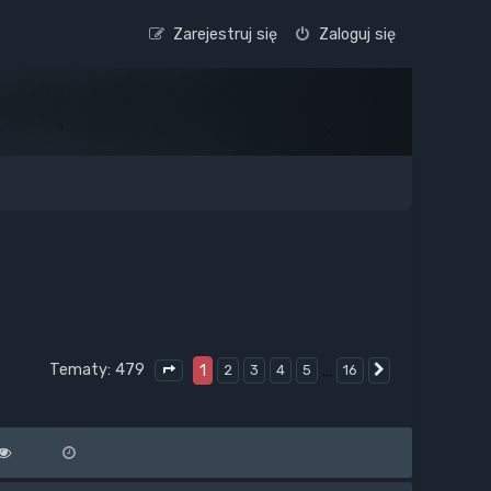
Zarejestruj się
Zaloguj się
Tematy: 479
1
…
2
3
4
5
16
Następna
Strona
1
z
16