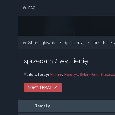
FAQ
Strona główna
Ogłoszenia
sprzedam / 
sprzedam / wymienię
Moderatorzy:
Nasum
,
Heretyk
,
Sybir
,
Gore_Obsess
NOWY TEMAT
Tematy