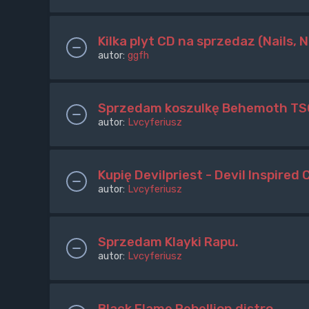
Kilka plyt CD na sprzedaz (Nails, 
autor:
ggfh
Sprzedam koszulkę Behemoth TSO
autor:
Lvcyferiusz
Kupię Devilpriest - Devil Inspired
autor:
Lvcyferiusz
Sprzedam Klayki Rapu.
autor:
Lvcyferiusz
Black Flame Rebellion distro