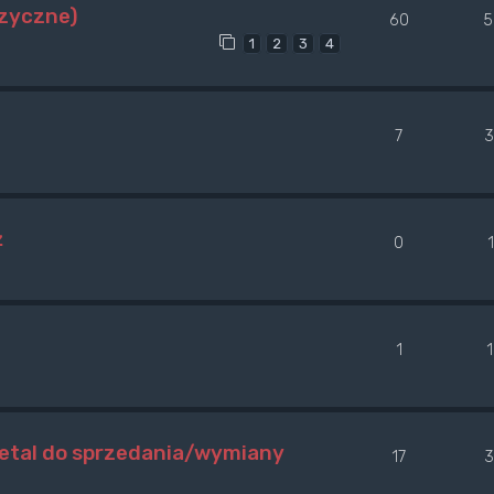
uzyczne)
60
5
1
2
3
4
7
3
ż
0
1
metal do sprzedania/wymiany
17
3