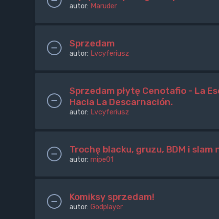
autor:
Maruder
Sprzedam
autor:
Lvcyferiusz
Sprzedam płytę Cenotafio - La Esc
Hacia La Descarnación.
autor:
Lvcyferiusz
Trochę blacku, gruzu, BDM i slam 
autor:
mipe01
Komiksy sprzedam!
autor:
Godplayer