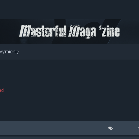
wymienię
ed