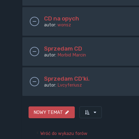
CD na opych
autor:
wonsz
Sprzedam CD
autor:
Morbid Marcin
Sprzedam CD'ki.
autor:
Lvcyferiusz
NOWY TEMAT
Wróć do wykazu forów