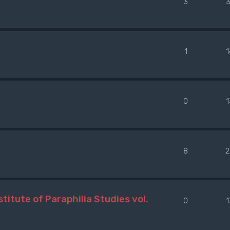
3
3
1
0
8
2
titute of Paraphilia Studies vol.
0